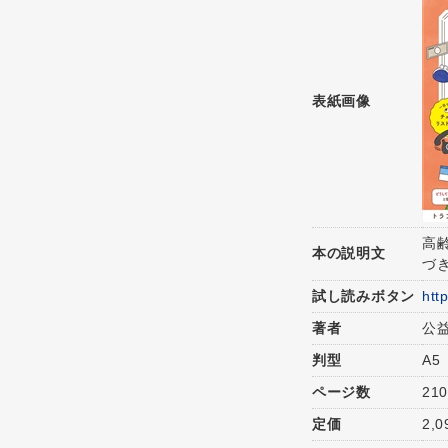
表紙画像
高
本の説明文
づ
試し読みボタン
htt
著者
公
判型
A5
ページ数
21
定価
2,