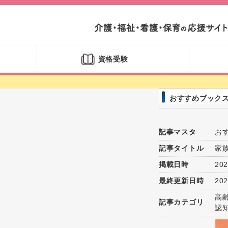
資格受験
おすすめブック
記事マスタ
お
記事タイトル
家
掲載日時
202
最終更新日時
202
高
記事カテゴリ
認