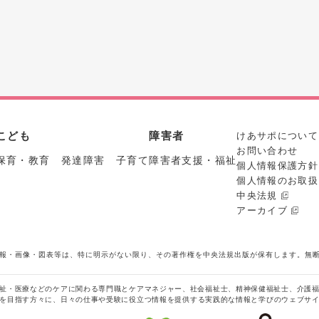
こども
障害者
けあサポについて
お問い合わせ
保育・教育 発達障害 子育て
障害者支援・福祉
個人情報保護方針
個人情報のお取扱
中央法規
アーカイブ
報・画像・図表等は、特に明示がない限り、その著作権を中央法規出版が保有します。無
祉・医療などのケアに関わる専門職とケアマネジャー、社会福祉士、精神保健福祉士、介護
を目指す方々に、日々の仕事や受験に役立つ情報を提供する実践的な情報と学びのウェブサ