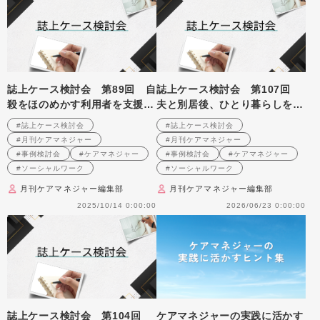
誌上ケース検討会 第89回 自
誌上ケース検討会 第107回
殺をほのめかす利用者を支援す
夫と別居後、ひとり暮らしを続
るソーシャルワーカーにスーパ
ける高齢女性への支援を考える
#誌上ケース検討会
#誌上ケース検討会
ーバイザーとしてどうサポート
（2009年5月号掲載）
#月刊ケアマネジャー
#月刊ケアマネジャー
すればよいのか （2007年10月
#事例検討会
#ケアマネジャー
#事例検討会
#ケアマネジャー
号掲載）
#ソーシャルワーク
#ソーシャルワーク
月刊ケアマネジャー編集部
月刊ケアマネジャー編集部
2025/10/14 0:00:00
2026/06/23 0:00:00
誌上ケース検討会 第104回
ケアマネジャーの実践に活かす