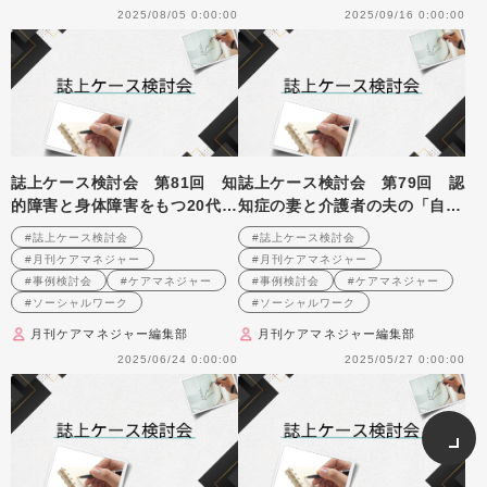
2025/08/05 0:00:00
2025/09/16 0:00:00
誌上ケース検討会 第81回 知
誌上ケース検討会 第79回 認
的障害と身体障害をもつ20代男
知症の妻と介護者の夫の「自己
性の就労支援を考える （2007
決定」をどうとらえ、支えれば
#誌上ケース検討会
#誌上ケース検討会
年2月号掲載）
よいのか （2006年12月号掲
#月刊ケアマネジャー
#月刊ケアマネジャー
載）
#事例検討会
#ケアマネジャー
#事例検討会
#ケアマネジャー
#ソーシャルワーク
#ソーシャルワーク
月刊ケアマネジャー編集部
月刊ケアマネジャー編集部
2025/06/24 0:00:00
2025/05/27 0:00:00