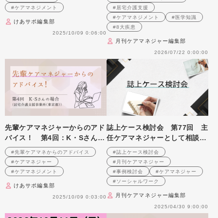
#ケアマネジメント
#居宅介護支援
#ケアマネジメント
#医学知識
けあサポ編集部
#8大疾患
2025/10/09 0:06:00
月刊ケアマネジャー編集部
2026/07/22 0:00:00
先輩ケアマネジャーからのアド
誌上ケース検討会 第77回 主
バイス！ 第4回：K・Sさん
任ケアマネジャーとして相談の
（居宅介護支援事業所（東京
電話にどう対応するか （2006
#先輩ケアマネからのアドバイス
#誌上ケース検討会
都）・ケアマネジャー）後編
年10月号掲載）
#ケアマネジャー
#月刊ケアマネジャー
#ケアマネジメント
#事例検討会
#ケアマネジャー
#ソーシャルワーク
けあサポ編集部
月刊ケアマネジャー編集部
2025/10/09 0:03:00
2025/04/30 9:00:00