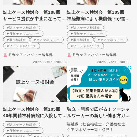
誌上ケース検討会 第108回
誌上ケース検討会 第109回
サービス提供が中止になってし
神経難病により機能低下が進行
まったひとり暮らし高齢者への
している利用者への支援
#誌上ケース検討会
#誌上ケース検討会
支援を振り返る （2009年6月
（2009年7月号掲載）
#月刊ケアマネジャー
#月刊ケアマネジャー
号掲載）
#事例検討会
#ケアマネジャー
#事例検討会
#ケアマネジャー
#ソーシャルワーク
#ソーシャルワーク
月刊ケアマネジャー編集部
月刊ケアマネジャー編集部
2026/07/07 0:00:00
2026/07/21 0:00:00
誌上ケース検討会 第105回
独立・開業で広がる！ソーシャ
40年間精神科病院に入院してい
ルワーカーの新しい働き方ガイ
る男性の退院支援（在宅復帰）
ド Vol.11 【独立・開業を選
福祉職（社会福祉士・介護福祉士・
#誌上ケース検討会
を考える （2009年3月号掲
んだ人⑤】村田優美さん（けあ
ケアマネジャー等）必見！
#月刊ケアマネジャー
載）
する合同会社）の場合
#事例検討会
#ケアマネジャー