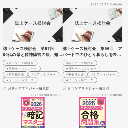
2026/02/17 0:00:00
誌上ケース検討会 第97回
誌上ケース検討会 第96回 ア
60代の母と精神障害の娘、知的
パートでのひとり暮らしを希望
障害をもつ孫の3人家族への支
する50代の統合失調症の女性へ
#誌上ケース検討会
#誌上ケース検討会
援を考える （2008年7月号掲
の支援を考える （2008年6月
#月刊ケアマネジャー
#月刊ケアマネジャー
載）
号掲載）
#事例検討会
#ケアマネジャー
#事例検討会
#ケアマネジャー
#ソーシャルワーク
#ソーシャルワーク
月刊ケアマネジャー編集部
月刊ケアマネジャー編集部
2026/02/03 0:00:00
2026/01/20 0:00:00