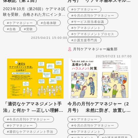
体験記（第１回）
月号） ケアマネ基本スキルア
ップシリーズ（4） 利用者が主
2023年10月（第26回）ケアマネ試
#ケアマネジャー
人公となる サービス担当者会
験を受験、合格された方にインタビ
#今月の月刊ケアマネジャー
議の開き方
ュー
#サービス担当者会議
#ケアマネジャー
#合格体験
#ケアマネジメント
#合格
#受験
#ケアマネジメントプロセス
2025/04/21 15:00:00
#介護支援専門員
月刊ケアマネジャー編集部
2025/07/23 11:07:00
「適切なケアマネジメント手
今月の月刊ケアマネジャー（2
法」と何か？ ―正しい理解と
月号） 未然に防ぎ、放置しな
実践現場での活用法―
いための 基礎から学ぶハラス
#今月の月刊ケアマネジャー
#ケアマネジャー
メント対策
#ケアマネジャー
#今月の月刊ケアマネジャー
#適切なケアマネジメント手法
#ケアマネジメント
#ハラスメント
#介護支援専門員