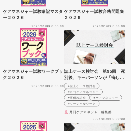
ケアマネジャー試験暗記マスタ
ケアマネジャー試験合格問題集
ー２０２６
２０２６
2026/01/09 0:00:00
2026/01/09 0:00:00
ケアマネジャー試験ワークブッ
誌上ケース検討会 第95回 死
ク２０２６
別後、キーパーソンが「悔し
い」とつぶやいたターミナルケ
2026/01/09 0:00:00
#誌上ケース検討会
ースへの支援を振り返る
#月刊ケアマネジャー
（2008年5月号掲載）
#事例検討会
#ケアマネジャー
#ソーシャルワーク
月刊ケアマネジャー編集部
2026/01/06 0:00:00