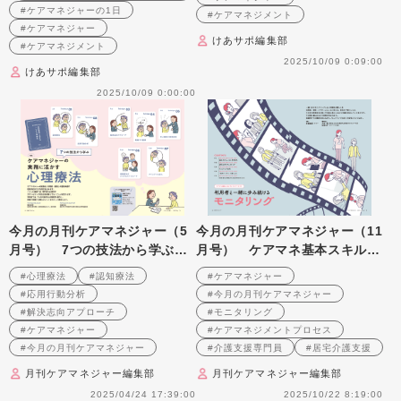
#ケアマネジャーの1日
#ケアマネジメント
#ケアマネジャー
けあサポ編集部
#ケアマネジメント
2025/10/09 0:09:00
けあサポ編集部
2025/10/09 0:00:00
今月の月刊ケアマネジャー（5
今月の月刊ケアマネジャー（11
月号） 7つの技法から学ぶ
月号） ケアマネ基本スキルア
ケアマネジャーの実務に活かす
ップシリーズ（5） 利用者と一
#心理療法
#認知療法
#ケアマネジャー
心理療法
緒に歩み続ける モニタリング
#応用行動分析
#今月の月刊ケアマネジャー
#解決志向アプローチ
#モニタリング
#ケアマネジャー
#ケアマネジメントプロセス
#今月の月刊ケアマネジャー
#介護支援専門員
#居宅介護支援
月刊ケアマネジャー編集部
月刊ケアマネジャー編集部
2025/04/24 17:39:00
2025/10/22 8:19:00