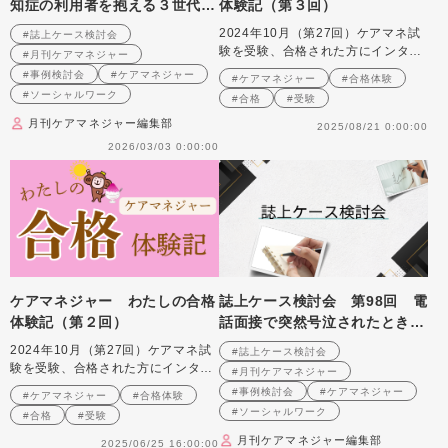
知症の利用者を抱える３世代同
体験記（第３回）
居世帯への支援を考える
2024年10月（第27回）ケアマネ試
#誌上ケース検討会
（2008年9月号掲載）
験を受験、合格された方にインタビ
#月刊ケアマネジャー
ュー
#事例検討会
#ケアマネジャー
#ケアマネジャー
#合格体験
#ソーシャルワーク
#合格
#受験
月刊ケアマネジャー編集部
2025/08/21 0:00:00
2026/03/03 0:00:00
ケアマネジャー わたしの合格
誌上ケース検討会 第98回 電
体験記（第２回）
話面接で突然号泣されたときの
対応のしかたを考える （2008
2024年10月（第27回）ケアマネ試
#誌上ケース検討会
年8月号掲載）
験を受験、合格された方にインタビ
#月刊ケアマネジャー
ュー
#事例検討会
#ケアマネジャー
#ケアマネジャー
#合格体験
#ソーシャルワーク
#合格
#受験
月刊ケアマネジャー編集部
2025/06/25 16:00:00