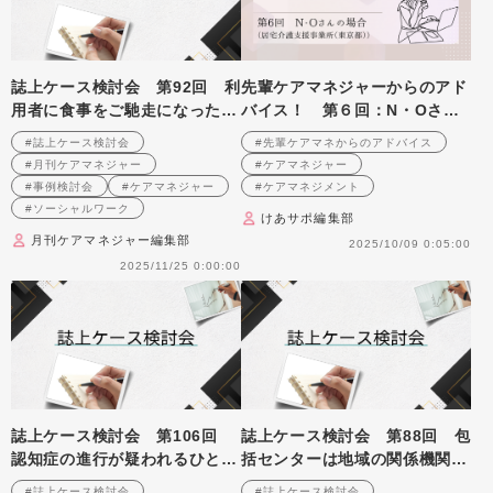
誌上ケース検討会 第92回 利
先輩ケアマネジャーからのアド
用者に食事をご馳走になったヘ
バイス！ 第６回：N・Oさん
ルパーへの対応を考える
（居宅介護支援事業所（東京
#誌上ケース検討会
#先輩ケアマネからのアドバイス
（2008年1月号掲載）
都）・ケアマネジャー）後編
#月刊ケアマネジャー
#ケアマネジャー
#事例検討会
#ケアマネジャー
#ケアマネジメント
#ソーシャルワーク
けあサポ編集部
月刊ケアマネジャー編集部
2025/10/09 0:05:00
2025/11/25 0:00:00
誌上ケース検討会 第106回
誌上ケース検討会 第88回 包
認知症の進行が疑われるひとり
括センターは地域の関係機関や
暮らし高齢者への支援を考える
利用者とどうかかわるべきなの
#誌上ケース検討会
#誌上ケース検討会