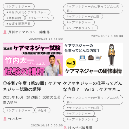
務範囲”とは？ 弁護士と考える
ャーの1日
#ケアマネジャー
#ケアマネジャーの仕事ってどんな内
“グレーゾーンな業務”への向き
容？
#今月の月刊ケアマネジャー
合い方
#ケアマネジャーの1日
#業務範囲
#グレーゾーン
#ケアマネジャー
#介護支援専門員
#ケアマネジメント
月刊ケアマネジャー編集部
2025/10/09 0:00:00
2025/06/25 14:45:00
◎令和7年度（第28回）ケアマ
ケアマネジャーの仕事ってどん
ネジャー試験の講評
な内容？ Vol３．ケアマネジ
ャーの研修事情
2025年10月（第28回）試験の全分
#ケアマネジャーの仕事ってどんな内
野の講評
容？
#ケアマネジャーの1日
#ケアマネジャー
#合格
#ケアマネジャー
竹内太一
#ケアマネジメント
2025/10/14 0:00:00
けあサポ編集部