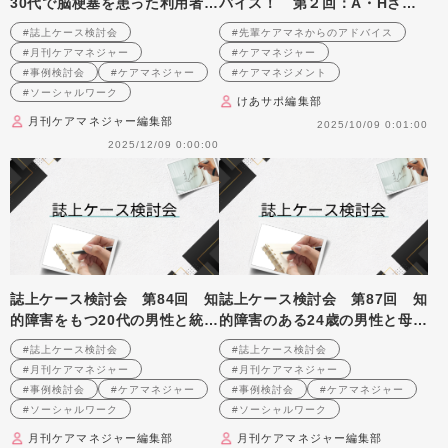
30代で脳梗塞を患った利用者へ
バイス！ 第２回：A・Hさん
の支援を考える （2008年2月
（居宅介護支援事業所（東京
#誌上ケース検討会
#先輩ケアマネからのアドバイス
号掲載）
都）・ケアマネジャー）後編
#月刊ケアマネジャー
#ケアマネジャー
#事例検討会
#ケアマネジャー
#ケアマネジメント
#ソーシャルワーク
けあサポ編集部
月刊ケアマネジャー編集部
2025/10/09 0:01:00
2025/12/09 0:00:00
誌上ケース検討会 第84回 知
誌上ケース検討会 第87回 知
的障害をもつ20代の男性と統合
的障害のある24歳の男性と母親
失調症の母、70代の父の生活支
の在宅生活を支援する （2007
#誌上ケース検討会
#誌上ケース検討会
援を考える （2007年5月号掲
年8月号掲載）
#月刊ケアマネジャー
#月刊ケアマネジャー
載）
#事例検討会
#ケアマネジャー
#事例検討会
#ケアマネジャー
#ソーシャルワーク
#ソーシャルワーク
月刊ケアマネジャー編集部
月刊ケアマネジャー編集部