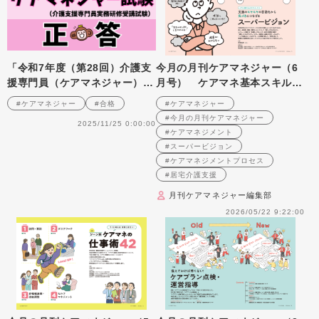
「令和7年度（第28回）介護支
今月の月刊ケアマネジャー（6
援専門員（ケアマネジャー）実
月号） ケアマネ基本スキルア
務研修受講試験」正答
ップシリーズ（6） 支援のモヤ
#ケアマネジャー
#合格
#ケアマネジャー
モヤの言語化から気づきにつな
#今月の月刊ケアマネジャー
2025/11/25 0:00:00
げる スーパービジョン
#ケアマネジメント
#スーパービジョン
#ケアマネジメントプロセス
#居宅介護支援
月刊ケアマネジャー編集部
2026/05/22 9:22:00