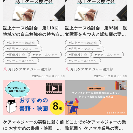
誌上ケース検討会 第110回
誌上ケース検討会 第85回 視
地域での自主勉強会の持ち方に
覚障害をもつ夫と認知症の妻の
ついて （2009年8月号掲載）
生活支援を考える （2007年6
#誌上ケース検討会
#誌上ケース検討会
月号掲載）
#月刊ケアマネジャー
#月刊ケアマネジャー
#事例検討会
#ケアマネジャー
#事例検討会
#ケアマネジャー
#ソーシャルワーク
#ソーシャルワーク
月刊ケアマネジャー編集部
月刊ケアマネジャー編集部
2026/08/04 0:00:00
2025/08/19 0:00:00
ケアマネジャーの実務に就く前
どこまでがケアマネジャーの業
に おすすめの書籍・映画 ８
務範囲？ ケアマネ業務の実際