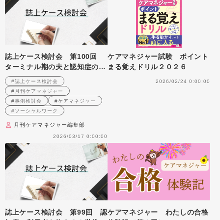
誌上ケース検討会 第100回
ケアマネジャー試験 ポイント
ターミナル期の夫と認知症の妻
まる覚えドリル２０２６
の二人暮らし世帯への支援を考
#誌上ケース検討会
2026/02/24 0:00:00
える （2008年10月号掲載）
#月刊ケアマネジャー
#事例検討会
#ケアマネジャー
#ソーシャルワーク
月刊ケアマネジャー編集部
2026/03/17 0:00:00
誌上ケース検討会 第99回 認
ケアマネジャー わたしの合格