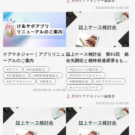
月刊ケアマネジャー編集部
2025/03/26 0:00:00
ケアマネジャー｜アプリリニュ
誌上ケース検討会 第91回 統
ーアルのご案内
合失調症と精神発達遅滞をもつ
50代の入院患者への支援とアセ
#アプリ
#社会福祉士
#誌上ケース検討会
スメントを考える （2007年12
#介護福祉士
#精神保健福祉士
#月刊ケアマネジャー
月号掲載）
#ケアマネジャー
#保育士
#事例検討会
#ケアマネジャー
#ソーシャルワーク
2026/05/11 0:00:00
月刊ケアマネジャー編集部
2025/11/11 0:00:00