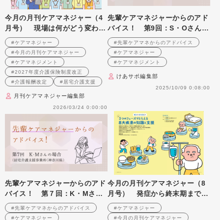
今月の月刊ケアマネジャー（4
先輩ケアマネジャーからのアド
月号） 現場は何がどう変わ
バイス！ 第9回：S・Oさん
る? 速報! 2027年度介護保険
（居宅介護支援事業所（神奈川
#ケアマネジャー
#先輩ケアマネからのアドバイス
制度改正
県）・ケアマネジャー）前編
#今月の月刊ケアマネジャー
#ケアマネジャー
#ケアマネジメント
#ケアマネジメント
#2027年度介護保険制度改正
けあサポ編集部
#介護報酬改定
#居宅介護支援
2025/10/09 0:08:00
月刊ケアマネジャー編集部
2026/03/24 0:00:00
先輩ケアマネジャーからのアド
今月の月刊ケアマネジャー（8
バイス！ 第７回：K・Mさん
月号） 発症から終末期まで 3
（居宅介護支援事業所（神奈川
つのフェーズでとらえる 8大疾
#先輩ケアマネからのアドバイス
#ケアマネジャー
県）・ケアマネジャー）前編
患の知識と支援
#ケアマネジャー
#今月の月刊ケアマネジャー