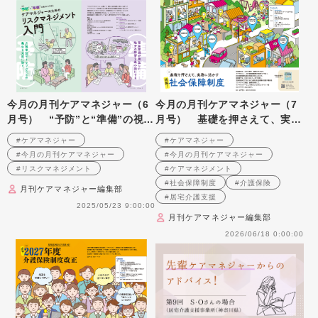
今月の月刊ケアマネジャー（6
今月の月刊ケアマネジャー（7
月号） “予防”と“準備”の視点
月号） 基礎を押さえて、実務
から考える ケアマネジャーの
に活かす 図解! 社会保障制度
#ケアマネジャー
#ケアマネジャー
ためのリスクマネジメント入門
#今月の月刊ケアマネジャー
#今月の月刊ケアマネジャー
#リスクマネジメント
#ケアマネジメント
#社会保障制度
#介護保険
月刊ケアマネジャー編集部
#居宅介護支援
2025/05/23 9:00:00
月刊ケアマネジャー編集部
2026/06/18 0:00:00