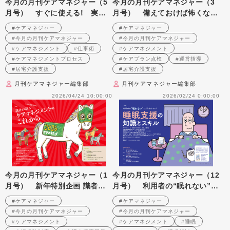
今月の月刊ケアマネジャー（5
今月の月刊ケアマネジャー（3
月号） すぐに使える! 実務
月号） 備えておけば怖くな
に役立つ! シーン別 ケアマネ
い! ケアプラン点検・運営指導
#ケアマネジャー
#ケアマネジャー
の仕事術42
#今月の月刊ケアマネジャー
#今月の月刊ケアマネジャー
#ケアマネジメント
#仕事術
#ケアマネジメント
#ケアマネジメントプロセス
#ケアプラン点検
#運営指導
#居宅介護支援
#居宅介護支援
月刊ケアマネジャー編集部
月刊ケアマネジャー編集部
2026/04/24 10:00:00
2026/02/24 0:00:00
今月の月刊ケアマネジャー（1
今月の月刊ケアマネジャー（12
月号） 新年特別企画 識者が
月号） 利用者の“眠れない”に
語るケアマネジメントのこれか
どう対応する？ 睡眠支援の知
#ケアマネジャー
#ケアマネジャー
ら
識とスキル
#今月の月刊ケアマネジャー
#今月の月刊ケアマネジャー
#ケアマネジメント
#ケアマネジメント
#睡眠