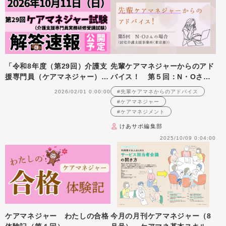
「令和8年度（第29回）介護支
先輩ケアマネジャーからのアド
援専門員（ケアマネジャー）実
バイス！ 第５回：N・Oさん
務研修受講試験」解答速報のお
（居宅介護支援事業所（東京
2026/02/01 0:00:00
#先輩ケアマネからのアドバイス
知らせ
都）・ケアマネジャー）前編
#ケアマネジャー
#ケアマネジメント
けあサポ編集部
2025/10/09 0:04:00
ケアマネジャー わたしの合格
今月の月刊ケアマネジャー（8