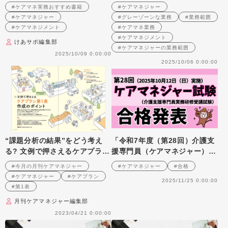
選
と考え方
#ケアマネ実務おすすめ書籍
#ケアマネジャー
#ケアマネジャー
#グレーゾーンな業務
#業務範囲
#ケアマネジメント
#ケアマネ業務
#ケアマネジメント
けあサポ編集部
#ケアマネジャーの業務範囲
2025/10/09 0:00:00
2025/10/06 0:00:00
“課題分析の結果”をどう考え
「令和7年度（第28回）介護支
る? 文例で押さえるケアプラン
援専門員（ケアマネジャー）実
第1表作成のポイント
務研修受講試験」合格発表があ
#今月の月刊ケアマネジャー
#ケアマネジャー
#合格
りました
#ケアマネジャー
#ケアプラン
2025/11/25 0:00:00
#第1表
月刊ケアマネジャー編集部
2023/04/21 0:00:00