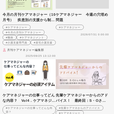
今月の月刊ケアマネジャー（10
ケアマネジャー 今週の穴埋め
月号） 疾患別の支援から制度
問題
の知識まで 基本から押さえる
#ケアマネジャー
#ケアマネジャー
難病のケアマネジメント
#今月の月刊ケアマネジャー
2026/07/31 0:00:00
#難病
#ケアマネジメント
#介護支援専門員
#居宅介護支援
月刊ケアマネジャー編集部
2025/09/25 13:12:00
ケアマネジャーの仕事ってどん
先輩ケアマネジャーからのアド
な内容？ Vol4．ケアマネジャ
バイス！ 最終回：S・Oさん
ーの必須アイテム
（居宅介護支援事業所（神奈川
#ケアマネジャーの仕事ってどんな内
#先輩ケアマネからのアドバイス
県）・ケアマネジャー）後編
容？
#ケアマネジャー