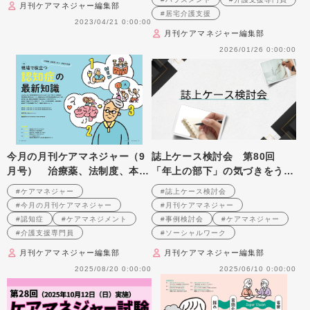
月刊ケアマネジャー編集部
#居宅介護支援
2023/04/21 0:00:00
月刊ケアマネジャー編集部
2026/01/26 0:00:00
今月の月刊ケアマネジャー（9
誌上ケース検討会 第80回
月号） 治療薬、法制度、本
「年上の部下」の気づきをうな
人・家族の支援 現場で役立つ
がすスーパービジョンの方法と
#ケアマネジャー
#誌上ケース検討会
認知症の最新知識
は （2007年1月号掲載）
#今月の月刊ケアマネジャー
#月刊ケアマネジャー
#認知症
#ケアマネジメント
#事例検討会
#ケアマネジャー
#介護支援専門員
#ソーシャルワーク
月刊ケアマネジャー編集部
月刊ケアマネジャー編集部
2025/08/20 0:00:00
2025/06/10 0:00:00