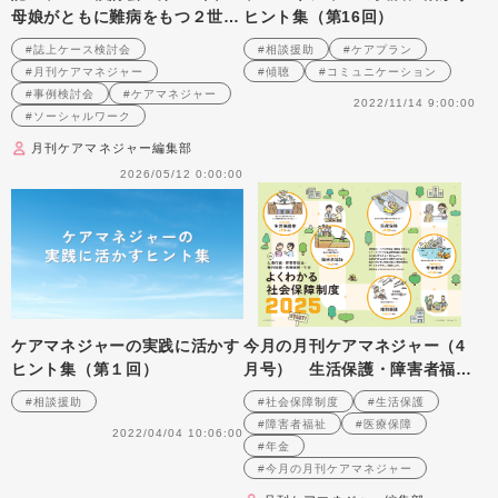
母娘がともに難病をもつ２世代
ヒント集（第16回）
同居世帯への支援を考える
#誌上ケース検討会
#相談援助
#ケアプラン
（2009年2月号掲載）
#月刊ケアマネジャー
#傾聴
#コミュニケーション
#事例検討会
#ケアマネジャー
2022/11/14 9:00:00
#ソーシャルワーク
月刊ケアマネジャー編集部
2026/05/12 0:00:00
ケアマネジャーの実践に活かす
今月の月刊ケアマネジャー（4
ヒント集（第１回）
月号） 生活保護・障害者福
祉・権利擁護・医療保険・年金
#相談援助
#社会保障制度
#生活保護
よくわかる社会保障制度2025
#障害者福祉
#医療保障
2022/04/04 10:06:00
#年金
#今月の月刊ケアマネジャー