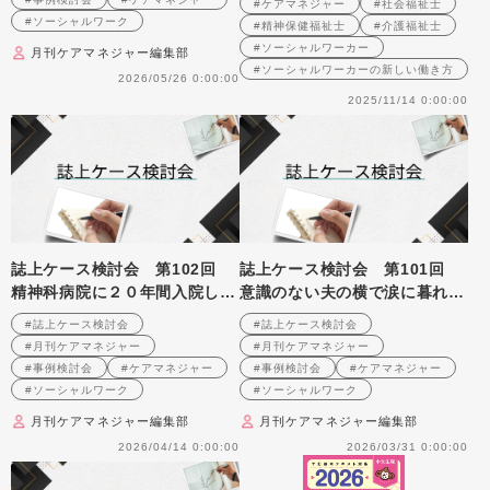
#ケアマネジャー
#社会福祉士
#ソーシャルワーク
#精神保健福祉士
#介護福祉士
#ソーシャルワーカー
月刊ケアマネジャー編集部
#ソーシャルワーカーの新しい働き方
2026/05/26 0:00:00
2025/11/14 0:00:00
誌上ケース検討会 第102回
誌上ケース検討会 第101回
精神科病院に２０年間入院して
意識のない夫の横で涙に暮れる
いる統合失調症の男性への支援
妻をどう理解し、支えていくか
#誌上ケース検討会
#誌上ケース検討会
を考える （2008年12月号掲
（2008年11月号掲載）
#月刊ケアマネジャー
#月刊ケアマネジャー
載）
#事例検討会
#ケアマネジャー
#事例検討会
#ケアマネジャー
#ソーシャルワーク
#ソーシャルワーク
月刊ケアマネジャー編集部
月刊ケアマネジャー編集部
2026/04/14 0:00:00
2026/03/31 0:00:00