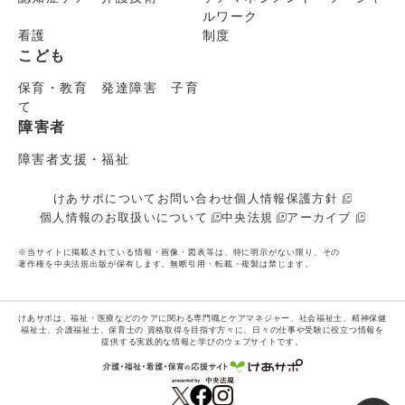
ルワーク
看護
制度
こども
保育・教育 発達障害 子育
て
障害者
障害者支援・福祉
けあサポについて
お問い合わせ
個人情報保護方針
個人情報のお取扱いについて
中央法規
アーカイブ
※当サイトに掲載されている情報・画像・図表等は、特に明示がない限り、その
著作権を中央法規出版が保有します。無断引用・転載・複製は禁じます。
けあサポは、福祉・医療などのケアに関わる専門職とケアマネジャー、社会福祉士、精神保健
福祉士、介護福祉士、保育士の
資格取得を目指す方々に、日々の仕事や受験に役立つ情報を
提供する実践的な情報と学びのウェブサイトです。