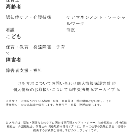
高齢者
認知症ケア・介護技術
ケアマネジメント・ソーシャ
ルワーク
看護
制度
こども
保育・教育 発達障害 子育
て
障害者
障害者支援・福祉
けあサポについて
お問い合わせ
個人情報保護方針
個人情報のお取扱いについて
中央法規
アーカイブ
※当サイトに掲載されている情報・画像・図表等は、特に明示がない限り、その
著作権を中央法規出版が保有します。無断引用・転載・複製は禁じます。
けあサポは、福祉・医療などのケアに関わる専門職とケアマネジャー、社会福祉士、精神保健
福祉士、介護福祉士、保育士の
資格取得を目指す方々に、日々の仕事や受験に役立つ情報を
提供する実践的な情報と学びのウェブサイトです。