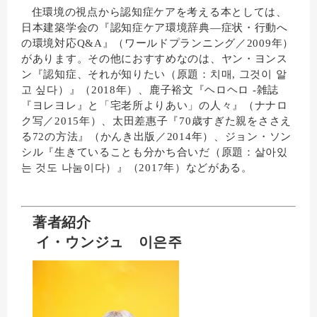
住環境の視点から認知症ケアを考える本としては、
日本建築学会の『認知症ケア環境辞典―症状・行動へ
の環境対応Q&A』（ワールドプランニング／2009年）
があります。その他におすすめなのは、ヤン・ヨンス
ン『認知症、それが知りたい（原題：
치매
,
그것이
알
고
싶다
）』（2018年）、鹿子裕文『ヘロヘロ -雑誌
『ヨレヨレ』と「宅老所よりあい」の人々』（ナナロ
ク写／2015年）、太田差惠子『70歳すぎた親をささえ
る72の方法』（かんき出版／2014年）、ジョン・ソン
シル『生きていることも分かち合いだ（原題：
살아있
는
것도
나눔이다
）』（2017年）などがある。
著者紹介
イ・ウンジュ
이은주