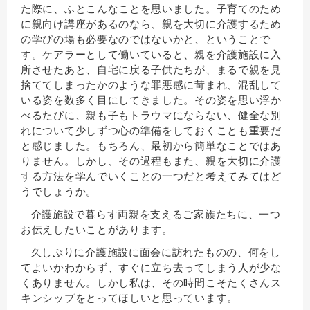
た際に、ふとこんなことを思いました。子育てのため
に親向け講座があるのなら、親を大切に介護するため
の学びの場も必要なのではないかと、ということで
す。ケアラーとして働いていると、親を介護施設に入
所させたあと、自宅に戻る子供たちが、まるで親を見
捨ててしまったかのような罪悪感に苛まれ、混乱して
いる姿を数多く目にしてきました。その姿を思い浮か
べるたびに、親も子もトラウマにならない、健全な別
れについて少しずつ心の準備をしておくことも重要だ
と感じました。もちろん、最初から簡単なことではあ
りません。しかし、その過程もまた、親を大切に介護
する方法を学んでいくことの一つだと考えてみてはど
うでしょうか。
介護施設で暮らす両親を支えるご家族たちに、一つ
お伝えしたいことがあります。
久しぶりに介護施設に面会に訪れたものの、何をし
てよいかわからず、すぐに立ち去ってしまう人が少な
くありません。しかし私は、その時間こそたくさんス
キンシップをとってほしいと思っています。