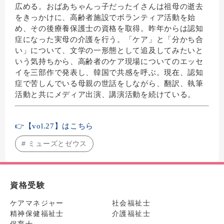
広める。おばあちゃんっ子だったイさんは祖母の逝去
をきっかけに、高齢者施設でボランティア活動を始
め、その後療養保護士の資格を取得。昨年からは認知
症になった実母の介護を行う。「ケア」と「分かち合
い」について、文学の一形態として追及してみたいと
いう気持ちから、高齢者のケア現場についてのエッセ
イを三部作で発表し、韓国で共感を呼ぶ。
現在、
認知
症で苦しんでいる母親の世話をしながら、翻訳、
執筆
活動と共にメディア出演、講演活動を続けている。
👉【vol.27】はこちら
# ミューズとゼウス
資格受験
ケアマネジャー
社会福祉士
精神保健福祉士
介護福祉士
保育士