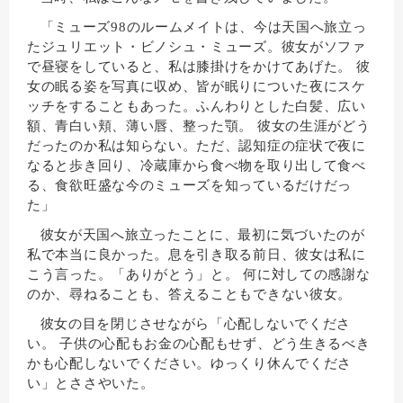
「ミューズ98のルームメイトは、今は天国へ旅立っ
たジュリエット・ビノシュ・ミューズ。彼女がソファ
で昼寝をしていると、私は膝掛けをかけてあげた。 彼
女の眠る姿を写真に収め、皆が眠りについた夜にスケ
ッチをすることもあった。ふんわりとした白髪、広い
額、青白い頬、薄い唇、整った顎。 彼女の生涯がどう
だったのか私は知らない。ただ、認知症の症状で夜に
なると歩き回り、冷蔵庫から食べ物を取り出して食べ
る、食欲旺盛な今のミューズを知っているだけだっ
た」
彼女が天国へ旅立ったことに、最初に気づいたのが
私で本当に良かった。息を引き取る前日、彼女は私に
こう言った。「ありがとう」と。 何に対しての感謝な
のか、尋ねることも、答えることもできない彼女。
彼女の目を閉じさせながら「心配しないでくださ
い。 子供の心配もお金の心配もせず、どう生きるべき
かも心配しないでください。ゆっくり休んでくださ
い」とささやいた。