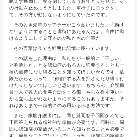
絶えず移動し、物を倒してしまうお年寄りを見て、そ
の行動を止めようとしました。車椅子にロックをし
て、その方が動けないようにしていたのです。
そのとき先輩のケアラーがこう言いました。「動け
ないようにすることも虐待にあたるんだよ。自由に動
けるようにして見守るのが私たちの仕事だ」
その言葉は今でも鮮明に記憶に残っています。
この話をした理由は、私たちが一般的に「正しい」
と判断したことを認知症のある人に強要することも一
種の虐待になり得ることを知ってほしいからです。危
険だからといって、“徘徊”する人を押さえたり縛り付
けたりしないでほしいと思います。もちろん、介護職
員一人で数人の食事介助をする際、やむを得ず車いす
から立ち上がれないようにすることもありますが、そ
れはあくまで一時的にのみ用いるべき方法です。
また、家族介護者には、同じ質問を千回聞かれても
千回答えられる精神的な準備が必要です。同時に、周
囲に認知症の家族がいることを知らせることも必要で
す。簡単なことではないでしょうが、認知症の家族を