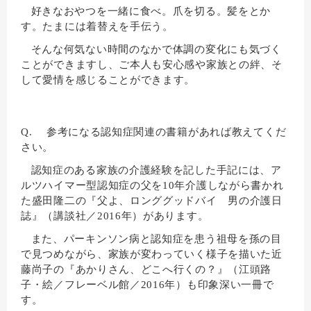
好きなおやつを一緒に食べ。爪を切る。髪をとか
す。たまには着替えを手伝う。
そんな何気ない時間のなかで体調の変化にも気づく
ことができますし、ご本人も安心感や家族との絆、そ
して愛情を感じることができます。
Q. 参考になる認知症関連の書籍があれば教えてくだ
さい。
認知症のある家族の介護経験を記した手記には、ア
ルツハイマー型認知症の父を10年介護しながら書かれ
た盛田隆二の『父よ、ロンググッドバイ 男の介護日
誌』（講談社／2016年）があります。
また、パーキンソン病と認知症を患う祖母を孫の目
で見つめながら、家族が変わっていく様子を描いた近
藤尚子の『あかりさん、どこへ行くの？』（江頭路
子・絵／フレーベル館／2016年）も印象深い一冊で
す。