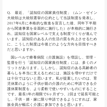
Q. 最近、「認知症の国家責任制度」（ムン・ゼイン
大統領は大統領選挙の公約として当該制度を発表し、
2017年6月に本格的な推進を宣言した後、同年下半期
から関連事業を全面的に施行した）が本格的に施行さ
れ、認知症を国家レベルで支える制度づくりが進んで
います。認知症のある人の生活の質を向上させるため
に、こうした制度は今後どのような方向を目指すべき
だと思いますか。
国レベルで療養病院（介護施設）を増設し、管理・
監督を行う「認知症の国家責任制度」には、多くのメ
リットがあります。ししかし、認知症のある高齢者の
暮らしを本当に支えるためには、施設を増やすだけで
は十分ではないと思います。私が提案したいのは、育
児休業のように子供が親の介護のために申請できる介
護休業制度を、より柔軟で使いやすいものにすること
です。最長1年の期限で6ヶ月ずつ、2回まで延長可能と
し、子供・婿・嫁に限り申請できるようにすれば、家
族全員が幅広く介護に参加できると思います。