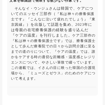
文章を韓国語で発表する数少ない作家です。
は韓国で、ケアにつ
そんなイ・ウンジュさん
いてのエッセイ三部作（
『私は神々の療養保護
士です』
『
こんなに
泣
いて
疲
れたでしょう
』『
東
）を出版して話題を集め、2023年に
京因縁
』
は母親の在宅療養保護の経験を盛り込んだ
『ケアの温度』を刊行しました。
三
ケア
部作の
『私は神々の療養保護士です』では、療養保護士
として歩んだ療養院での日々から訪問介護に至る
までの道のりについて、『ケアの温度』では、誰
かをケアする時の適切な距離感・温度感とレジリ
エンスについて、やさしい筆致で綴っています。
この連載では、イさんの目に映った韓国の介護現
場から、「ミューズとゼウス」のためのケアにつ
いて考えます。