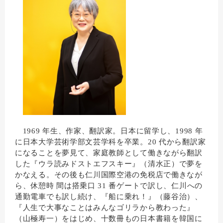
1969 年生、作家、翻訳家。日本に留学し、1998 年
に日本大学芸術学部文芸学科を卒業。20 代から翻訳家
になることを夢見て、家庭教師として働きながら翻訳
した『ウラ読みドストエフスキー』（清水正）で夢を
かなえる。その後も仁川国際空港の免税店で働きなが
ら、休憩時 間は搭乗口 31 番ゲートで訳し、仁川への
通勤電車でも訳し続け、『船に乗れ！』（藤谷治）、
『人生で大事なことはみんなゴリラから教わった』
（山極寿一）をはじめ、十数冊もの日本書籍を韓国に