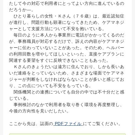
たして今の対応で利用者にとってよい方向に進んでいるの
だろうか―。
ひとり暮らしの女性・Ｋさん（７６歳）は、最近認知症
が進行し、問題行動も顕著になってきたため、ケアマネジ
ャーとして支援方法について不安を抱いている。
毎日のように本人から事業所に電話がかかってくるのだ
が、事務職員が対応するだけで、訴えの内容がケアマネジ
ャーに伝わっていないことがあった。そのため、ヘルパー
の利用回数を増やしてほしいといった、直接ケアプランに
関連する要望をすぐに反映できないこともあった。
Ｋさんのきょうだいは遠方に住んでおり、しかも長いあ
いだ連絡をとっていないため、さまざまな場面でケアマネ
ジャーが判断をしなければならないことが多いと感じてお
り、この点についても不安をもっている。
関係機関との連携についても自分の中では不十分だと感
じている。
事例検討のなかで利用者を取り巻く環境を再度整理し、
今後の方向性を見いだしたい。
ここから先は、誌面の
PDFファイル
にてご覧ください。