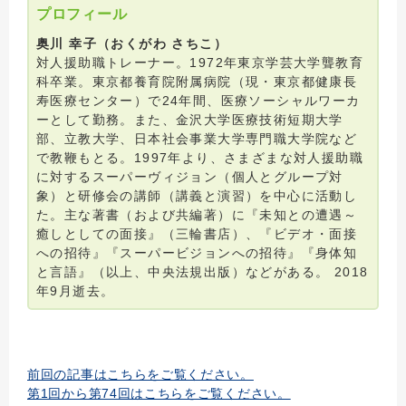
プロフィール
奥川 幸子（おくがわ さちこ）
対人援助職トレーナー。1972年東京学芸大学聾教育
科卒業。東京都養育院附属病院（現・東京都健康長
寿医療センター）で24年間、医療ソーシャルワーカ
ーとして勤務。また、金沢大学医療技術短期大学
部、立教大学、日本社会事業大学専門職大学院など
で教鞭もとる。1997年より、さまざまな対人援助職
に対するスーパーヴィジョン（個人とグループ対
象）と研修会の講師（講義と演習）を中心に活動し
た。主な著書（および共編著）に『未知との遭遇～
癒しとしての面接』（三輪書店）、『ビデオ・面接
への招待』『スーパービジョンへの招待』『身体知
と言語』（以上、中央法規出版）などがある。 2018
年9月逝去。
前回の記事はこちらをご覧ください。
第1回から第74回はこちらをご覧ください。