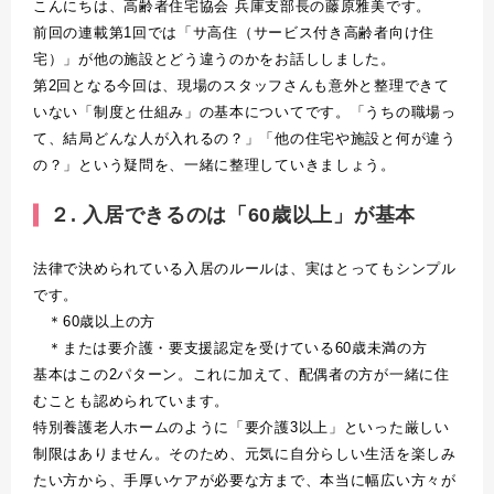
こんにちは、高齢者住宅協会
兵庫支部長の藤原雅美です。
前回の連載第
1
回では「サ高住（サービス付き高齢者向け住
宅）」が他の施設とどう違うのかをお話ししました。
第
2
回となる今回は、現場のスタッフさんも意外と整理できて
いない「制度と仕組み」の基本についてです。「うちの職場っ
て、結局どんな人が入れるの？」「他の住宅や施設と何が違う
の？」という疑問を、一緒に整理していきましょう。
２. 入居できるのは「60歳以上」が基本
法律で決められている入居のルールは、実はとってもシンプル
です。
＊
60
歳以上の方
＊または要介護・要支援認定を受けている
60
歳未満の方
基本はこの
2
パターン。これに加えて、配偶者の方が一緒に住
むことも認められています。
特別養護老人ホームのように「要介護
3
以上」といった厳しい
制限はありません。そのため、元気に自分らしい生活を楽しみ
たい方から、手厚いケアが必要な方まで、本当に幅広い方々が