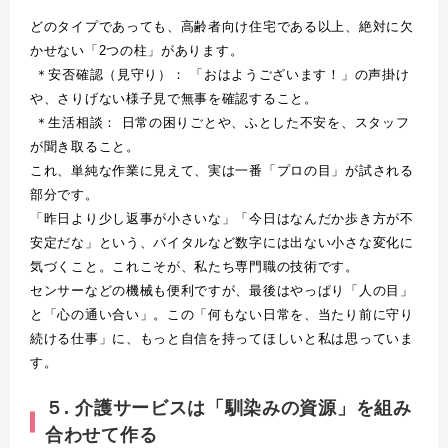
どのタイプであっても、高齢者向け住宅である以上、絶対に欠
かせない「
2
つの柱」があります。
＊安否確認（見守り）：
「おはようございます！」の声掛け
や、さりげない様子見で無事を確認すること。
＊生活相談：
日常の困りごとや、ふとした不安を、スタッフ
が聞き取ること。
これ、単純な作業に見えて、実は一番「プロの目」が試される
部分です。
「昨日より少し返事が小さいな」「今日はなんだか歩き方が不
安定だな」という、バイタルなど数字には出ない小さな変化に
気づくこと。これこそが、私たち専門職の技術です。
センサーなどの機械も便利ですが、最後はやっぱり「人の目」
と「心の通い合い」。この「何もない日常を、当たり前に守り
続ける仕事」に、もっと自信を持ってほしいと私は思っていま
す。
５. 介護サービスは「馴染みの資源」を組み
合わせて作る