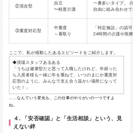
自立
一番多いタイプ。 
②混合型
〜軽度介護
自由に組み合わせて
中重度
「特定施設」の認可
③重度対応型
～看取り
24時間の介護や医
ここで、私が感動したあるエピソードをご紹介します。
◆現場スタッフあるある
「うちは健康型だと思って入職したけれど、年経った
ら入居者様も一緒に年を重ねて、いつのまにか重度対
応型のように、みんなで支え合う温かい場所になって
いた！」
……
なんていう変化も、この仕事のやりがいの一つですよ
ね。
４. 「安否確認」と「生活相談」という、見
えない絆