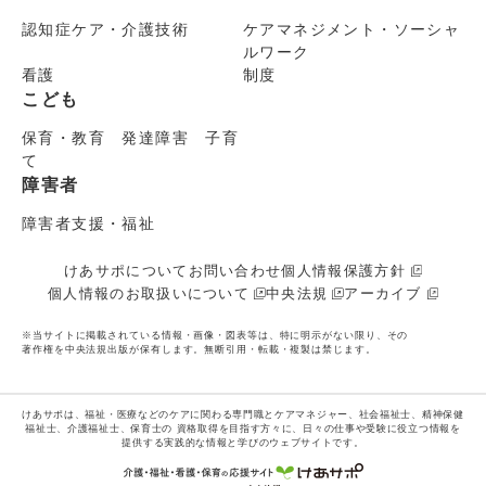
認知症ケア・介護技術
ケアマネジメント・ソーシャ
ルワーク
看護
制度
こども
保育・教育 発達障害 子育
て
障害者
障害者支援・福祉
けあサポについて
お問い合わせ
個人情報保護方針
個人情報のお取扱いについて
中央法規
アーカイブ
※当サイトに掲載されている情報・画像・図表等は、特に明示がない限り、その
著作権を中央法規出版が保有します。無断引用・転載・複製は禁じます。
けあサポは、福祉・医療などのケアに関わる専門職とケアマネジャー、社会福祉士、精神保健
福祉士、介護福祉士、保育士の
資格取得を目指す方々に、日々の仕事や受験に役立つ情報を
提供する実践的な情報と学びのウェブサイトです。