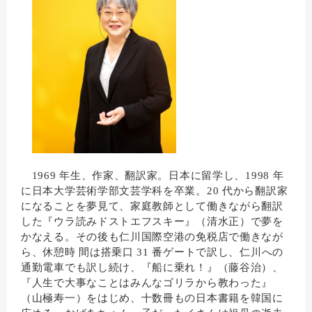
1969 年生、作家、翻訳家。日本に留学し、1998 年
に日本大学芸術学部文芸学科を卒業。20 代から翻訳家
になることを夢見て、家庭教師として働きながら翻訳
した『ウラ読みドストエフスキー』（清水正）で夢を
かなえる。その後も仁川国際空港の免税店で働きなが
ら、休憩時 間は搭乗口 31 番ゲートで訳し、仁川への
通勤電車でも訳し続け、『船に乗れ！』（藤谷治）、
『人生で大事なことはみんなゴリラから教わった』
（山極寿一）をはじめ、十数冊もの日本書籍を韓国に