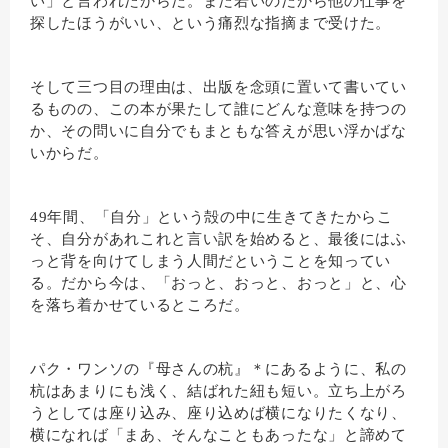
い」と言われたからだ。まだ若いのだから他の仕事を
探したほうがいい、という痛烈な指摘まで受けた。
そして三つ目の理由は、出版を念頭に置いて書いてい
るものの、この本が果たして誰にどんな意味を持つの
か、その問いに自分でもまともな答えが思い浮かばな
いからだ。
49年間、「自分」という殻の中に生きてきたからこ
そ、自分があれこれと言い訳を始めると、最後にはふ
っと背を向けてしまう人間だということを知ってい
る。だから今は、「おっと、おっと、おっと」と、心
を落ち着かせているところだ。
パク・ワンソの『母さんの杭』＊にあるように、私の
杭はあまりにも浅く、結ばれた紐も短い。立ち上がろ
うとしては座り込み、座り込めば横になりたくなり、
横になれば「まあ、そんなこともあったな」と諦めて