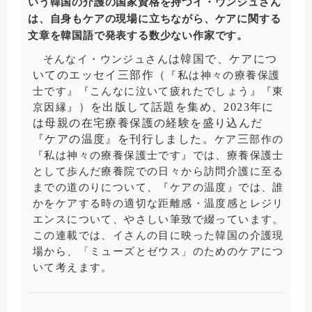
いう韓国の介護の国家資格を持つイ・ウンジュさん
は、自身もケアの現場に立ちながら、ケアに関する
文章を韓国語で発表する数少ない作家です。
は韓国で、ケアにつ
そんなイ・ウンジュさん
いてのエッセイ三部作（
『私は神々の療養保護
士です』
『
こんなに
泣
いて
疲
れたでしょう
』『
東
）を出版して話題を集め、2023年に
京因縁
』
は母親の在宅療養保護の経験を盛り込んだ
『ケアの温度』を刊行しました。
三
ケア
部作の
『私は神々の療養保護士です』では、療養保護士
として歩んだ療養院での日々から訪問介護に至る
までの道のりについて、『ケアの温度』では、誰
かをケアする時の適切な距離感・温度感とレジリ
エンスについて、やさしい筆致で綴っています。
この連載では、イさんの目に映った韓国の介護現
場から、「ミューズとゼウス」のためのケアにつ
いて考えます。