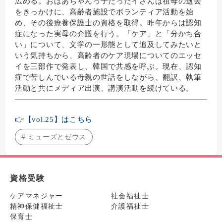
広める。おばあちゃんっ子だったイさんは祖母の逝去
をきっかけに、高齢者施設でボランティア活動を始
め、その後療養保護士の資格を取得。昨年からは認知
症になった実母の介護を行う。「ケア」と「分かち合
い」について、文学の一形態として追及してみたいと
いう気持ちから、高齢者のケア現場についてのエッセ
イを三部作で発表し、韓国で共感を呼ぶ。
現在、
認知
症で苦しんでいる母親の世話をしながら、翻訳、
執筆
活動と共にメディア出演、講演活動を続けている。
👉【vol.25】はこちら
# ミューズとゼウス
資格受験
ケアマネジャー
社会福祉士
精神保健福祉士
介護福祉士
保育士