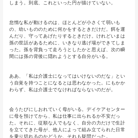
しまう。到底、これといった円が描けていない。
怠惰な私が動けるのは、ほとんどが小さくて弱いも
の、幼いもののために何かをするときだけだ。餌を運
んだり、守ってあげたりするときだけ。けれどいまは
孫の世話があるために、いきなり逃げ場ができてしま
った。孫を背負って走ろうとしたかと思えば、次の瞬
間には孫の背後に隠れようとする自分がいる。
ああ、「私は介護士になってはいけないのだな」とい
う自覚を持つことになるとは思わなかった。にもかか
わらず、私は介護士でなければならないのだが。
会うたびにしおれていく母がいる。デイケアセンター
に母を預けてから、私は仕事に出られるか不安だっ
た。それに、従順な人でもなく、自分の力だけで生計
を立ててきた母が、他人によって組み立てられた日常
を乗り切れるのかどうか、それも疑問だった。