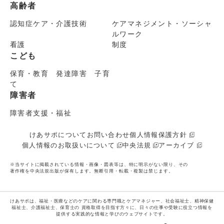
高齢者
認知症ケア・介護技術
ケアマネジメント・ソーシャ
ルワーク
看護
制度
こども
保育・教育 発達障害 子育
て
障害者
障害者支援・福祉
けあサポについて
お問い合わせ
個人情報保護方針
個人情報のお取扱いについて
中央法規
アーカイブ
※当サイトに掲載されている情報・画像・図表等は、特に明示がない限り、その
著作権を中央法規出版が保有します。無断引用・転載・複製は禁じます。
けあサポは、福祉・医療などのケアに関わる専門職とケアマネジャー、社会福祉士、精神保健
福祉士、介護福祉士、保育士の
資格取得を目指す方々に、日々の仕事や受験に役立つ情報を
提供する実践的な情報と学びのウェブサイトです。