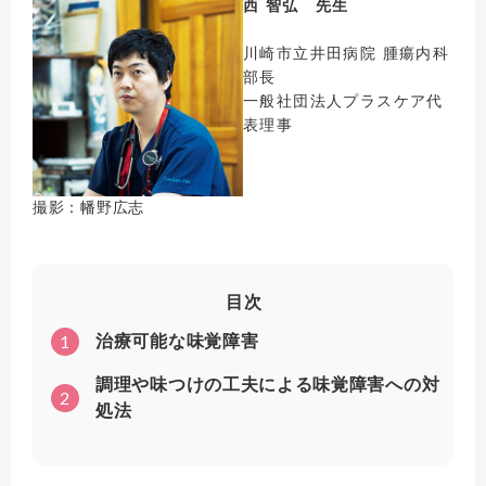
西 智弘 先生
川崎市立井田病院 腫瘍内科
部長
一般社団法人プラスケア代
表理事
撮影：幡野広志
目次
1
治療可能な味覚障害
調理や味つけの工夫による味覚障害への対
2
処法