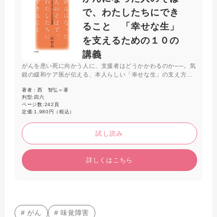
で、わたしたちにでき
ること 「幸せな生」
を支えるための１０の
講義
がんを患い死に向かう人に、支援者はどうかかわるのか──。気
鋭の緩和ケア医が伝える、本人らしい「幸せな生」の支え方。
「がんになるとはどういうことか」「がんによる『痛み』と
著者：
西 智弘＝著
は」「『もう死なせて』と言われたとき」等、知識から心構え
判型:
四六
まで講義形式でやさしく解説した。
ページ数:
242頁
定価:
1,980円（税込）
試し読み
詳しくはこちら
# がん
# 味覚障害