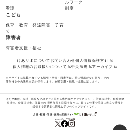
ルワーク
看護
制度
こども
保育・教育 発達障害 子育
て
障害者
障害者支援・福祉
けあサポについて
お問い合わせ
個人情報保護方針
個人情報のお取扱いについて
中央法規
アーカイブ
※当サイトに掲載されている情報・画像・図表等は、特に明示がない限り、その
著作権を中央法規出版が保有します。無断引用・転載・複製は禁じます。
けあサポは、福祉・医療などのケアに関わる専門職とケアマネジャー、社会福祉士、精神保健
福祉士、介護福祉士、保育士の
資格取得を目指す方々に、日々の仕事や受験に役立つ情報を
提供する実践的な情報と学びのウェブサイトです。