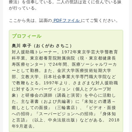
療法）を信奉している。二人の世話は近くに住んでいる妹
が行っている。
ここから先は、誌面の
PDFファイル
にてご覧ください。
プロフィール
奥川 幸子（おくがわ さちこ）
対人援助職トレーナー。1972年東京学芸大学聾教育
科卒業。東京都養育院附属病院（現・東京都健康長
寿医療センター）で24年間、医療ソーシャルワーカ
ーとして勤務。また、金沢大学医療技術短期大学
部、立教大学、日本社会事業大学専門職大学院など
で教鞭もとる。1997年より、さまざまな対人援助職
に対するスーパーヴィジョン（個人とグループ対
象）と研修会の講師（講義と演習）を中心に活動し
た。主な著書（および共編著）に『未知との遭遇～
癒しとしての面接』（三輪書店）、『ビデオ・面接
への招待』『スーパービジョンへの招待』『身体知
と言語』（以上、中央法規出版）などがある。 2018
年9月逝去。