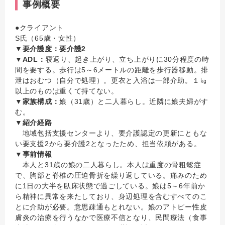
事例概要
●クライアント
S氏（65歳・女性）
▼要介護度：要介護2
▼ADL：
寝返り、起き上がり、立ち上がりに30分程度の時
間を要する。歩行は5～6メートルの距離を歩行器移動。排
泄はおむつ（自分で処理）。更衣と入浴は一部介助。１㎏
以上のものは重くて持てない。
▼家族構成：
娘（31歳）と二人暮らし。近隣に娘夫婦がす
む。
▼紹介経路
地域包括支援センターより、要介護認定の更新にともな
い要支援2から要介護2となったため、担当依頼がある。
▼事前情報
本人と31歳の娘の二人暮らし。本人は重度の骨粗鬆症
で、胸部と脊椎の圧迫骨折を繰り返している。痛みのため
に1日の大半を臥床状態で過ごしている。娘は5～6年前か
ら精神に異常を来たしており、身辺処理を含むすべてのこ
とに介助が必要。意思疎通もとれない。娘のアトピー性皮
膚炎の治療を行うなかで医療不信となり、民間療法（食事