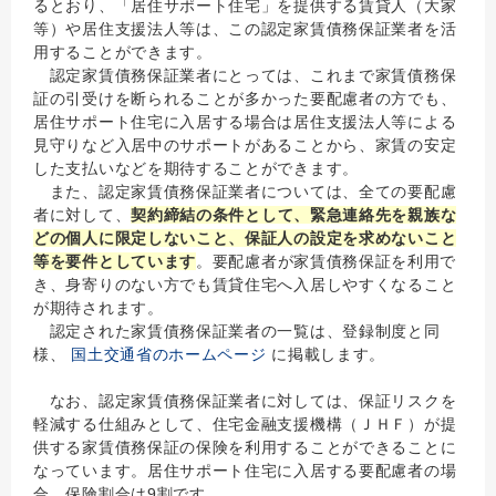
るとおり、「居住サポート住宅」を提供する賃貸人（大家
等）や居住支援法人等は、この認定家賃債務保証業者を活
用することができます。
認定家賃債務保証業者にとっては、これまで家賃債務保
証の引受けを断られることが多かった要配慮者の方でも、
居住サポート住宅に入居する場合は居住支援法人等による
見守りなど入居中のサポートがあることから、家賃の安定
した支払いなどを期待することができます。
また、認定家賃債務保証業者については、全ての要配慮
者に対して、
契約締結の条件として、緊急連絡先を親族な
どの個人に限定しないこと、保証人の設定を求めないこと
等を要件としています
。要配慮者が家賃債務保証を利用で
き、身寄りのない方でも賃貸住宅へ入居しやすくなること
が期待されます。
認定された家賃債務保証業者の一覧は、登録制度と同
様、
国土交
通省のホームページ
に掲載します。
なお、認定家賃債務保証業者に対しては、保証リスクを
軽減する仕組みとして、住宅金融支援機構（ＪＨＦ）が提
供する家賃債務保証の保険を利用することができることに
なっています。居住サポート住宅に入居する要配慮者の場
合、保険割合は9割です。