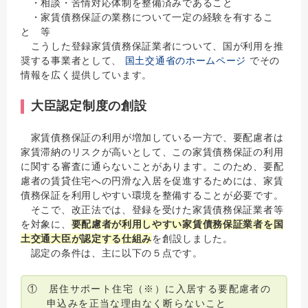
・相談・苦情対応体制を整備済みであること
・家賃債務保証の業務について一定の経験を有するこ
と 等
こうした登録家賃債務保証業者について、国が利用を推
奨する事業者として、
国土交通省のホームページ
でその
情報を広く提供しています。
大臣認定制度の創設
家賃債務保証の利用が増加している一方で、要配慮者は
家賃滞納のリスクが高いとして、この家賃債務保証の利用
に関する審査に通らないことがあります。このため、要配
慮者の賃貸住宅への円滑な入居を促進するためには、家賃
債務保証を利用しやすい環境を整備することが必要です。
そこで、改正法では、登録を受けた家賃債務保証業者等
を対象に、
要配慮者が利用しやすい家賃債務保証業者を国
土交通大臣が認定する仕組み
を創設しました。
認定の条件は、主に以下の５点です。
① 居住サポート住宅（※）に入居する要配慮者の
申込みを正当な理由なく断らないこと