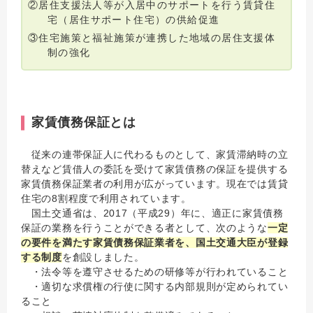
②居住支援法人等が入居中のサポートを行う賃貸住
宅（居住サポート住宅）の供給促進
③住宅施策と福祉施策が連携した地域の居住支援体
制の強化
家賃債務保証とは
従来の連帯保証人に代わるものとして、家賃滞納時の立
替えなど賃借人の委託を受けて家賃債務の保証を提供する
家賃債務保証業者の利用が広がっています。現在では賃貸
住宅の8割程度で利用されています。
国土交通省は、2017（平成29）年に、適正に家賃債務
保証の業務を行うことができる者として、次のような
一定
の要件を満たす家賃債務保証業者を、国土交通大臣が登録
する制度
を創設しました。
・法令等を遵守させるための研修等が行われていること
・適切な求償権の行使に関する内部規則が定められてい
ること