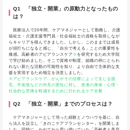
Q1 「独立・開業」の原動力となったもの
は？
医療法人で20年間、ケアマネジャーとして勤務し、介護
福祉士・介護支援専門員・社会福祉士の資格を取得しなが
らキャリアを積んできました。しかし、このままでは成長
が頭打ちになると感じ、「自分で考える」ことの重要性を
痛感。高齢者のアピアランスケア
※
を研究するため大学院
で学び始めました。そこで資格や制度、組織の枠にとらわ
れない新たな活動の可能性を知り、より自由で主体的な支
援を実現するため独立を決意しました。
※アピアランスケア…がんやその治療によって生じる脱
毛、手術痕などの外見の変化に対し、患者の身体・心理・
社会的な苦痛を軽減するために行われるケア全般
Q2 「独立・開業」までのプロセスは？
ケアマネジャーとして培った経験とノウハウを基に、自
ら法人を設立し「きのこケアプランセンター」を開業しま
した。同時に、かねてから思い描いていた「高齢者と美容