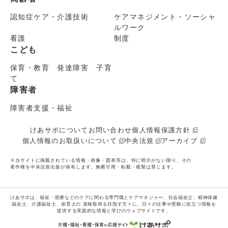
認知症ケア・介護技術
ケアマネジメント・ソーシャ
ルワーク
看護
制度
こども
保育・教育 発達障害 子育
て
障害者
障害者支援・福祉
けあサポについて
お問い合わせ
個人情報保護方針
個人情報のお取扱いについて
中央法規
アーカイブ
※当サイトに掲載されている情報・画像・図表等は、特に明示がない限り、その
著作権を中央法規出版が保有します。無断引用・転載・複製は禁じます。
けあサポは、福祉・医療などのケアに関わる専門職とケアマネジャー、社会福祉士、精神保健
福祉士、介護福祉士、保育士の
資格取得を目指す方々に、日々の仕事や受験に役立つ情報を
提供する実践的な情報と学びのウェブサイトです。