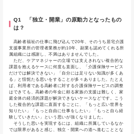
Q1 「独立・開業」の原動力となったもの
は？
高齢者福祉の仕事に飛び込んで20年、そのうち居宅介護
支援事業所の管理者業務が約10年、副業も認めてくれる所
属組織には感謝し、不満はありませんでした。
ただ、ケアマネジャーの立場では支えきれない複合的な
課題を抱えるケースに何度も直面し、「介護保険サービス
だけでは解決できない」「自分には足りない知識が多くあ
る」と忸怩たる思いをすることが多々ありました。たとえ
ば、利用者である高齢者に対する介護保険サービスの調整
はできても、高齢者の年金に頼る家族の支援は難しく、家
庭全体の経済的課題が解決できないケースなどです。こう
した複合的な課題に直面するごとに、「もっと広い世界を
知りたい」「もっと自由に仕事をしたい」「もっと自ら経
験していきたい」という思いが強くなりました。
そうした思いを実現するには、組織に所属しているなか
では限界があると感じ、独立・開業への道へ進むこととな