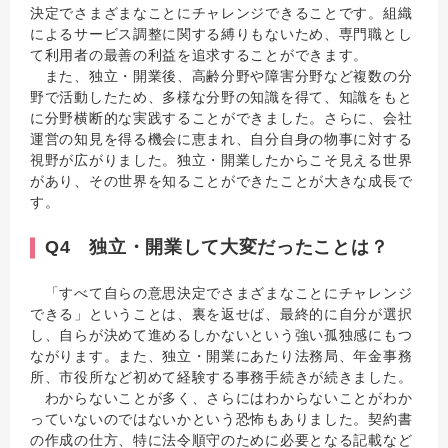
決定でさまざまなことにチャレンジできることです。組織
によるサービス調整に関する縛りもないため、専門職とし
て利用者の最善の利益を追求することができます。
また、独立・開業後、高齢分野や障害分野など複数の分
野で活動したため、多様な分野の知識を得て、知識をもと
に分野横断的な実践することができました。さらに、会社
運営の知見を得る機会に恵まれ、自分自身の物事に対する
視野が広がりました。独立・開業したからこそ見える世界
があり、その世界を知ることができたことが大きな成長で
す。
Q4 独立・開業して大変だったことは？
「すべて自らの意思決定でさまざまなことにチャレンジ
できる」ということは、裏を返せば、最終的に自分が選択
し、自らが決めて進めるしかないという強い孤独感にもつ
ながります。また、独立・開業にあたり法務局、年金事務
所、市役所など初めて経験する事務手続きが続きました。
わからないことが多く、さらにはわからないことがわか
っていないのではないかという恐怖もありました。契約書
の作成の仕方、特に法令順守のために必要となる記載など