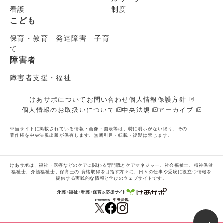
看護
制度
こども
保育・教育 発達障害 子育
て
障害者
障害者支援・福祉
けあサポについて
お問い合わせ
個人情報保護方針
個人情報のお取扱いについて
中央法規
アーカイブ
※当サイトに掲載されている情報・画像・図表等は、特に明示がない限り、その
著作権を中央法規出版が保有します。無断引用・転載・複製は禁じます。
けあサポは、福祉・医療などのケアに関わる専門職とケアマネジャー、社会福祉士、精神保健
福祉士、介護福祉士、保育士の
資格取得を目指す方々に、日々の仕事や受験に役立つ情報を
提供する実践的な情報と学びのウェブサイトです。