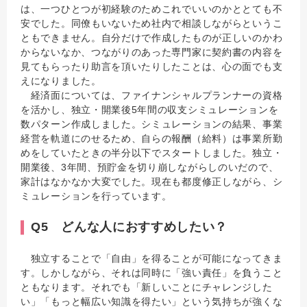
は、一つひとつが初経験のためこれでいいのかととても不
安でした。同僚もいないため社内で相談しながらというこ
ともできません。自分だけで作成したものが正しいのかわ
からないなか、つながりのあった専門家に契約書の内容を
見てもらったり助言を頂いたりしたことは、心の面でも支
えになりました。
経済面については、ファイナンシャルプランナーの資格
を活かし、独立・開業後5年間の収支シミュレーションを
数パターン作成しました。シミュレーションの結果、事業
経営を軌道にのせるため、自らの報酬（給料）は事業所勤
めをしていたときの半分以下でスタートしました。独立・
開業後、3年間、預貯金を切り崩しながらしのいだので、
家計はなかなか大変でした。現在も都度修正しながら、シ
ミュレーションを行っています。
Q5 どんな人におすすめしたい？
独立することで「自由」を得ることが可能になってきま
す。しかしながら、それは同時に「強い責任」を負うこと
ともなります。それでも「新しいことにチャレンジした
い」「もっと幅広い知識を得たい」という気持ちが強くな