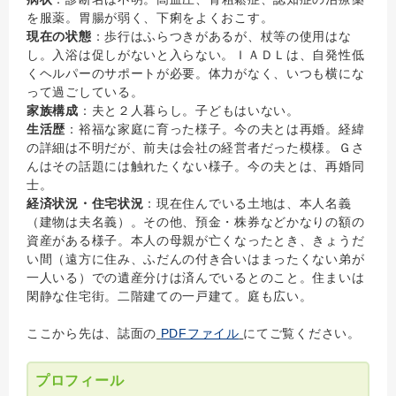
を服薬。胃腸が弱く、下痢をよくおこす。
現在の状態
：歩行はふらつきがあるが、杖等の使用はな
し。入浴は促しがないと入らない。ＩＡＤＬは、自発性低
くヘルパーのサポートが必要。体力がなく、いつも横にな
って過ごしている。
家族構成
：夫と２人暮らし。子どもはいない。
生活歴
：裕福な家庭に育った様子。今の夫とは再婚。経緯
の詳細は不明だが、前夫は会社の経営者だった模様。Ｇさ
んはその話題には触れたくない様子。今の夫とは、再婚同
士。
経済状況・住宅状況
：現在住んでいる土地は、本人名義
（建物は夫名義）。その他、預金・株券などかなりの額の
資産がある様子。本人の母親が亡くなったとき、きょうだ
い間（遠方に住み、ふだんの付き合いはまったくない弟が
一人いる）での遺産分けは済んでいるとのこと。住まいは
閑静な住宅街。二階建ての一戸建て。庭も広い。
ここから先は、誌面の
PDFファイル
にてご覧ください。
プロフィール