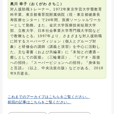
奥川 幸子（おくがわ さちこ）
対人援助職トレーナー。1972年東京学芸大学聾教育
科卒業。東京都養育院附属病院（現・東京都健康長
寿医療センター）で24年間、医療ソーシャルワーカ
ーとして勤務。また、金沢大学医療技術短期大学
部、立教大学、日本社会事業大学専門職大学院など
で教鞭もとる。1997年より、さまざまな対人援助職
に対するスーパーヴィジョン（個人とグループ対
象）と研修会の講師（講義と演習）を中心に活動し
た。主な著書（および共編著）に『未知との遭遇～
癒しとしての面接』（三輪書店）、『ビデオ・面接
への招待』『スーパービジョンへの招待』『身体知
と言語』（以上、中央法規出版）などがある。 2018
年9月逝去。
これまでのアーカイブはこちらをご覧ください。
前回の記事はこちらをご覧ください。