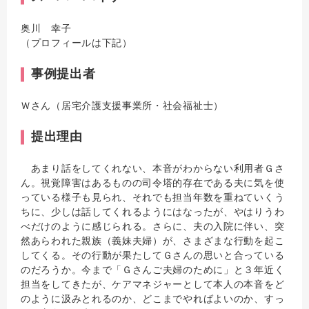
奥川 幸子
（プロフィールは下記）
事例提出者
Ｗさん（居宅介護支援事業所・社会福祉士）
提出理由
あまり話をしてくれない、本音がわからない利用者Ｇさ
ん。視覚障害はあるものの司令塔的存在である夫に気を使
っている様子も見られ、それでも担当年数を重ねていくう
ちに、少しは話してくれるようにはなったが、やはりうわ
べだけのように感じられる。さらに、夫の入院に伴い、突
然あらわれた親族（義妹夫婦）が、さまざまな行動を起こ
してくる。その行動が果たしてＧさんの思いと合っている
のだろうか。今まで「Ｇさんご夫婦のために」と３年近く
担当をしてきたが、ケアマネジャーとして本人の本音をど
のように汲みとれるのか、どこまでやればよいのか、すっ