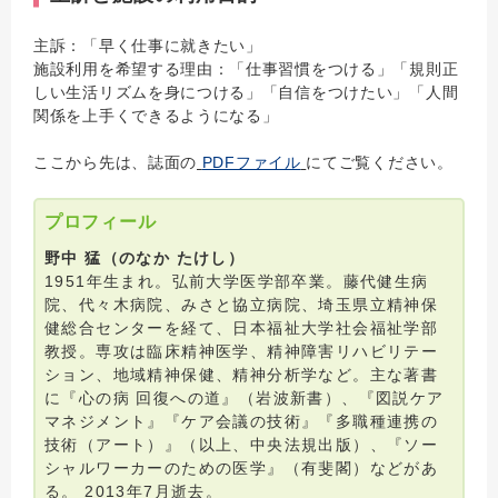
主訴：「早く仕事に就きたい」
施設利用を希望する理由：「仕事習慣をつける」「規則正
しい生活リズムを身につける」「自信をつけたい」「人間
関係を上手くできるようになる」
ここから先は、誌面の
PDFファイル
にてご覧ください。
プロフィール
野中 猛（のなか たけし）
1951年生まれ。弘前大学医学部卒業。藤代健生病
院、代々木病院、みさと協立病院、埼玉県立精神保
健総合センターを経て、日本福祉大学社会福祉学部
教授。専攻は臨床精神医学、精神障害リハビリテー
ション、地域精神保健、精神分析学など。主な著書
に『心の病 回復への道』（岩波新書）、『図説ケア
マネジメント』『ケア会議の技術』『多職種連携の
技術（アート）』（以上、中央法規出版）、『ソー
シャルワーカーのための医学』（有斐閣）などがあ
る。 2013年7月逝去。