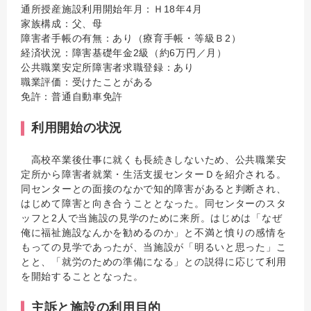
通所授産施設利用開始年月：Ｈ18年4月
家族構成：父、母
障害者手帳の有無：あり（療育手帳・等級Ｂ2）
経済状況：障害基礎年金2級（約6万円／月）
公共職業安定所障害者求職登録：あり
職業評価：受けたことがある
免許：普通自動車免許
利用開始の状況
高校卒業後仕事に就くも長続きしないため、公共職業安
定所から障害者就業・生活支援センターＤを紹介される。
同センターとの面接のなかで知的障害があると判断され、
はじめて障害と向き合うこととなった。同センターのスタ
ッフと2人で当施設の見学のために来所。はじめは「なぜ
俺に福祉施設なんかを勧めるのか」と不満と憤りの感情を
もっての見学であったが、当施設が「明るいと思った」こ
とと、「就労のための準備になる」との説得に応じて利用
を開始することとなった。
主訴と施設の利用目的