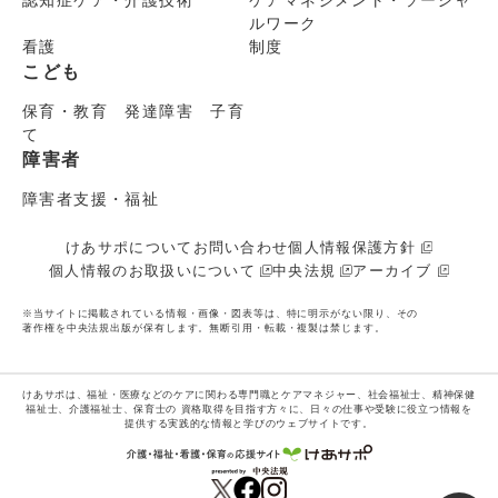
認知症ケア・介護技術
ケアマネジメント・ソーシャ
ルワーク
看護
制度
こども
保育・教育 発達障害 子育
て
障害者
障害者支援・福祉
けあサポについて
お問い合わせ
個人情報保護方針
個人情報のお取扱いについて
中央法規
アーカイブ
※当サイトに掲載されている情報・画像・図表等は、特に明示がない限り、その
著作権を中央法規出版が保有します。無断引用・転載・複製は禁じます。
けあサポは、福祉・医療などのケアに関わる専門職とケアマネジャー、社会福祉士、精神保健
福祉士、介護福祉士、保育士の
資格取得を目指す方々に、日々の仕事や受験に役立つ情報を
提供する実践的な情報と学びのウェブサイトです。