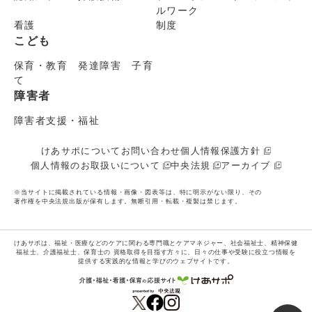
ルワーク
看護
制度
こども
保育・教育 発達障害 子育
て
障害者
障害者支援・福祉
けあサポについて
お問い合わせ
個人情報保護方針
個人情報のお取扱いについて
中央法規
アーカイブ
※当サイトに掲載されている情報・画像・図表等は、特に明示がない限り、その
著作権を中央法規出版が保有します。無断引用・転載・複製は禁じます。
けあサポは、福祉・医療などのケアに関わる専門職とケアマネジャー、社会福祉士、精神保健
福祉士、介護福祉士、保育士の
資格取得を目指す方々に、日々の仕事や受験に役立つ情報を
提供する実践的な情報と学びのウェブサイトです。