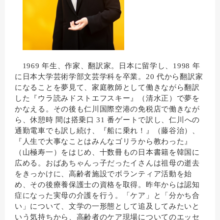
1969 年生、作家、翻訳家。日本に留学し、1998 年
に日本大学芸術学部文芸学科を卒業。20 代から翻訳家
になることを夢見て、家庭教師として働きながら翻訳
した『ウラ読みドストエフスキー』（清水正）で夢を
かなえる。その後も仁川国際空港の免税店で働きなが
ら、休憩時 間は搭乗口 31 番ゲートで訳し、仁川への
通勤電車でも訳し続け、『船に乗れ！』（藤谷治）、
『人生で大事なことはみんなゴリラから教わった』
（山極寿一）をはじめ、十数冊もの日本書籍を韓国に
広める。おばあちゃんっ子だったイさんは祖母の逝去
をきっかけに、高齢者施設でボランティア活動を始
め、その後療養保護士の資格を取得。昨年からは認知
症になった実母の介護を行う。「ケア」と「分かち合
い」について、文学の一形態として追及してみたいと
いう気持ちから、高齢者のケア現場についてのエッセ