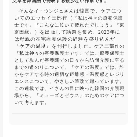
文章を韓国語で発表する数少ない作家です。
は韓国で、ケアにつ
そんなイ・ウンジュさん
いてのエッセイ三部作（
『私は神々の療養保護
士です』
『
こんなに
泣
いて
疲
れたでしょう
』『
東
）を出版して話題を集め、2023年に
京因縁
』
は母親の在宅療養保護の経験を盛り込んだ
『ケアの温度』を刊行しました。
三
ケア
部作の
『私は神々の療養保護士です』では、療養保護士
として歩んだ療養院での日々から訪問介護に至る
までの道のりについて、『ケアの温度』では、誰
かをケアする時の適切な距離感・温度感とレジリ
エンスについて、やさしい筆致で綴っています。
この連載では、イさんの目に映った韓国の介護現
場から、「ミューズとゼウス」のためのケアにつ
いて考えます。