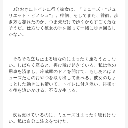
3分おきにトイレに行く彼女は、「ミューズ・“ジュ
リエット・ビノシュ”」。徘徊、そしてまた、徘徊。歩
き方も忘れたのか、つま先だけで歩くからすごく危な
そうだ。仕方なく彼女の手を握って一緒に歩き回るし
かない。
そろそろ立ち止まる頃なのにまったく座ろうとしな
い。しばらく座ると、再び飛び起きている。私は他の
用事を済まし、冷蔵庫のドアを開けて、もしあればミ
ューズたちのおやつを取り出して食べる。彼女のちょ
っとした動きにも驚いて、トイレに付き添い、徘徊す
る後を追いかける。不安が生じる。
夜も更けているのに、ミューズはまったく寝付けな
い。私は自分に注文をつけた。