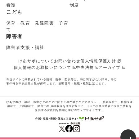
看護
制度
こども
保育・教育 発達障害 子育
て
障害者
障害者支援・福祉
けあサポについて
お問い合わせ
個人情報保護方針
個人情報のお取扱いについて
中央法規
アーカイブ
※当サイトに掲載されている情報・画像・図表等は、特に明示がない限り、その
著作権を中央法規出版が保有します。無断引用・転載・複製は禁じます。
けあサポは、福祉・医療などのケアに関わる専門職とケアマネジャー、社会福祉士、精神保健
福祉士、介護福祉士、保育士の
資格取得を目指す方々に、日々の仕事や受験に役立つ情報を
提供する実践的な情報と学びのウェブサイトです。