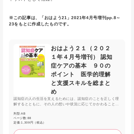
※この記事は、「おはよう21」2021年4月号増刊pp.8～
23をもとに作成したものです。
おはよう２１（２０２
１年４月号増刊） 認知
症ケアの基本 ９０の
ポイント 医学的理解
と支援スキルを総まと
め
認知症の人の生活を支えるためには、認知症のことを正しく理
解するとともに、その人の想いや状況に応じてかかわることが
必要です。本人主体の支援に必要な知識とスキルを、コミュニ
判型:
AB
ケーション、アセスメント、環境整備、看取りケア、チームケ
ページ数:
88
アなど幅広い視点から整理します。
定価:
1,309円（税込）