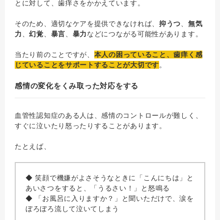
とに対して、歯痒さをかかえています。
そのため、適切なケアを提供できなければ、
抑うつ
、
無気
力
、
幻覚
、
暴言
、
暴力
などにつながる可能性があります。
当たり前のことですが、
本人の困っていること、歯痒く感
じていることをサポートすることが大切です
。
感情の変化をくみ取った対応をする
血管性認知症のある人は、感情のコントロールが難しく、
すぐに泣いたり怒ったりすることがあります。
たとえば、
◆ 笑顔で機嫌がよさそうなときに「こんにちは」と
あいさつをすると、「うるさい！」と怒鳴る
◆ 「お風呂に入りますか？」と聞いただけで、涙を
ぼろぼろ流して泣いてしまう