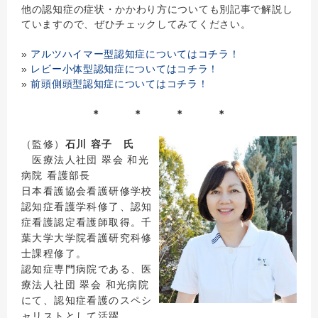
他の認知症の症状・かかわり方についても別記事で解説し
ていますので、ぜひチェックしてみてください。
»
アルツハイマー型認知症についてはコチラ！
»
レビー小体型認知症についてはコチラ！
»
前頭側頭型認知症についてはコチラ！
＊ ＊ ＊ ＊
（監修）
石川 容子 氏
医療法人社団 翠会 和光
病院 看護部長
日本看護協会看護研修学校
認知症看護学科修了、認知
症看護認定看護師取得。千
葉大学大学院看護研究科修
士課程修了。
認知症専門病院である、医
療法人社団 翠会 和光病院
にて、認知症看護のスペシ
ャリストとして活躍。