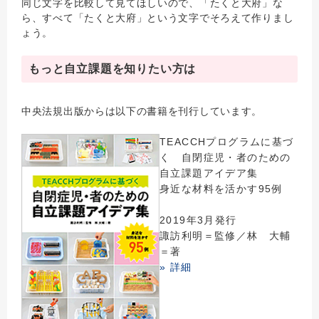
同じ文字を比較して見てほしいので、「たくと大府」な
ら、すべて「たくと大府」という文字でそろえて作りまし
ょう。
もっと自立課題を知りたい方は
中央法規出版からは以下の書籍を刊行しています。
TEACCHプログラムに基づ
く 自閉症児・者のための
自立課題アイデア集
身近な材料を活かす95例
2019年3月発行
諏訪利明＝監修／林 大輔
＝著
» 詳細