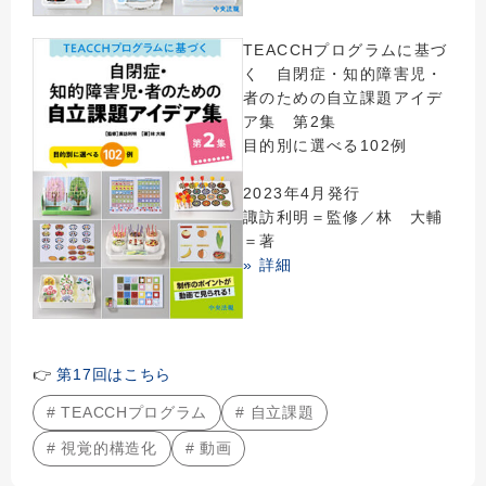
TEACCHプログラムに基づ
く 自閉症・知的障害児・
者のための自立課題アイデ
ア集 第2集
目的別に選べる102例
2023年4月発行
諏訪利明＝監修／林 大輔
＝著
» 詳細
👉
第17回はこちら
# TEACCHプログラム
# 自立課題
# 視覚的構造化
# 動画