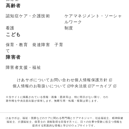
高齢者
認知症ケア・介護技術
ケアマネジメント・ソーシャ
ルワーク
看護
制度
こども
保育・教育 発達障害 子育
て
障害者
障害者支援・福祉
けあサポについて
お問い合わせ
個人情報保護方針
個人情報のお取扱いについて
中央法規
アーカイブ
※当サイトに掲載されている情報・画像・図表等は、特に明示がない限り、その
著作権を中央法規出版が保有します。無断引用・転載・複製は禁じます。
けあサポは、福祉・医療などのケアに関わる専門職とケアマネジャー、社会福祉士、精神保健
福祉士、介護福祉士、保育士の
資格取得を目指す方々に、日々の仕事や受験に役立つ情報を
提供する実践的な情報と学びのウェブサイトです。