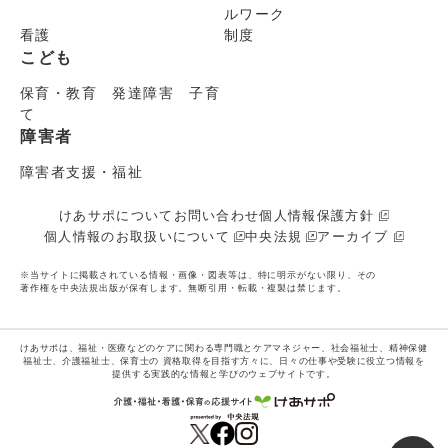
ルワーク
看護
制度
こども
保育・教育 発達障害 子育
て
障害者
障害者支援・福祉
けあサポについて
お問い合わせ
個人情報保護方針
個人情報のお取扱いについて
中央法規
アーカイブ
※当サイトに掲載されている情報・画像・図表等は、特に明示がない限り、その
著作権を中央法規出版が保有します。無断引用・転載・複製は禁じます。
けあサポは、福祉・医療などのケアに関わる専門職とケアマネジャー、社会福祉士、精神保健
福祉士、介護福祉士、保育士の
資格取得を目指す方々に、日々の仕事や受験に役立つ情報を
提供する実践的な情報と学びのウェブサイトです。