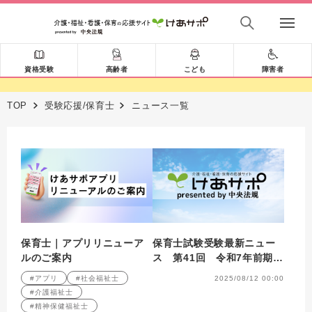
資格受験
高齢者
こども
障害者
TOP
受験応援/保育士
ニュース一覧
保育士｜アプリリニューア
保育士試験受験最新ニュー
ルのご案内
ス 第41回 令和7年前期実
技試験の結果公表
#アプリ
#社会福祉士
2025/08/12 00:00
#介護福祉士
#精神保健福祉士