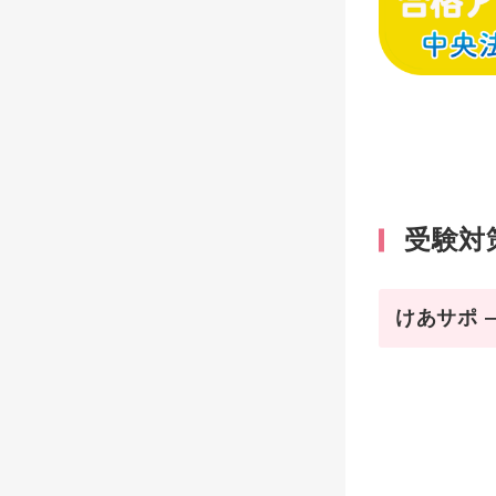
受験対
けあサポ 