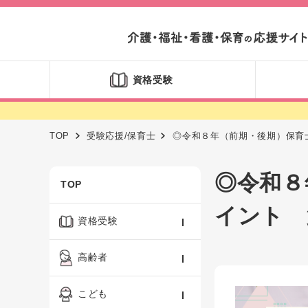
資格受験
TOP
受験応援/保育士
◎令和８年（前期・後期）保育
◎令和８
TOP
イント 
資格受験
ケアマネジャー
高齢者
社会福祉士
認知症ケア・介護技術
こども