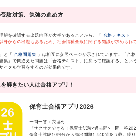
の受験対策、勉強の進め方
理解を確認する出題内容が大半であることから、「
合格テキスト
」
以外からの出題もあるため、社会福祉全般に関する知識が求められ
ト」と「
合格問題集
」は相互に参照ページが示されています。「合格
題集」で間違えた問題は「合格テキスト」に戻って確認する、とい
サイクル学習をするのが効果的です。
題を解きたい人は合格アプリ！
保育士合格アプリ2026
一問一答＋穴埋め
『サクサクできる！保育士試験<過去問>一問一答20
保育士試験10回分から頻出問題1,440問を収載。繰