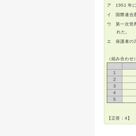
ア 1951
イ 国際連合
ウ 第一次世
れた。
エ 保護者の
（組み合わせ
１
２
３
４
５
【正答：4】