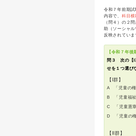
令和７年前期試
内容で、
科目横
（問４）の２問
助（ソーシャル
反映されていま
【令和７年後
問３ 次の【
せを１つ選び
【I群】
A 「児童の
B 「児童福
C 「児童憲
D 「児童の
【II群】