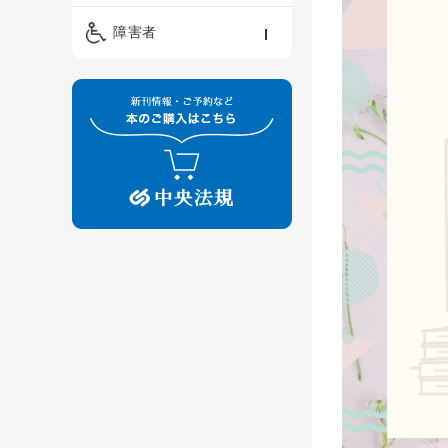
精神保健福祉士
ケアマネジメント・ソ
保育・教育／発達障害
障害者
ーシャルワーク
／子育て
介護福祉士
看護
障害者支援・福祉
保育士
制度