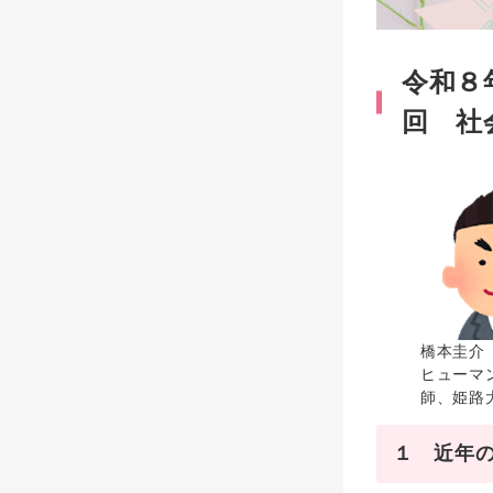
令和８
回 社
橋本圭介
ヒューマ
師、姫路
１ 近年