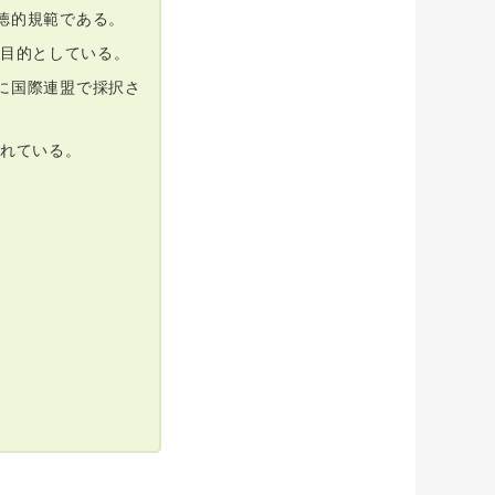
道徳的規範である。
目的としている。
年に国際連盟で採択さ
れている。