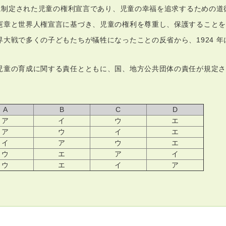
 年に制定された児童の権利宣言であり、児童の幸福を追求するための
憲章と世界人権宣言に基づき、児童の権利を尊重し、保護することを
界大戦で多くの子どもたちが犠牲になったことの反省から、1924 
児童の育成に関する責任とともに、国、地方公共団体の責任が規定さ
）
A
B
C
D
ア
イ
ウ
エ
ア
ウ
イ
エ
イ
ア
ウ
エ
ウ
エ
ア
イ
ウ
エ
イ
ア