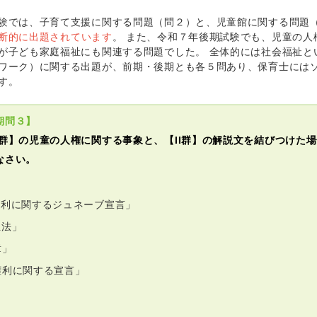
験では、子育て支援に関する問題（問２）と、児童館に関する問題
断的に出題されています
。 また、令和７年後期試験でも、児童の人
が子ども家庭福祉にも関連する問題でした。 全体的には社会福祉と
ワーク）に関する出題が、前期・後期とも各５問あり、保育士には
す。
期問３】
I群】の児童の人権に関する事象と、【II群】の解説文を結びつけた
なさい。
権利に関するジュネーブ宣言」
祉法」
章」
権利に関する宣言」