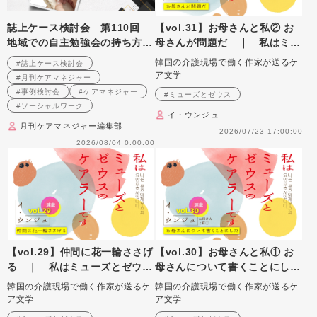
誌上ケース検討会 第110回
【vol.31】お母さんと私② お
地域での自主勉強会の持ち方に
母さんが問題だ ｜ 私はミュ
ついて （2009年8月号掲載）
ーズとゼウスのケアラーです
韓国の介護現場で働く作家が送るケ
#誌上ケース検討会
ア文学
#月刊ケアマネジャー
#事例検討会
#ケアマネジャー
#ミューズとゼウス
#ソーシャルワーク
イ・ウンジュ
月刊ケアマネジャー編集部
2026/07/23 17:00:00
2026/08/04 0:00:00
【vol.29】仲間に花一輪ささげ
【vol.30】お母さんと私① お
る ｜ 私はミューズとゼウス
母さんについて書くことにし
のケアラーです
た ｜ 私はミューズとゼウス
韓国の介護現場で働く作家が送るケ
韓国の介護現場で働く作家が送るケ
のケアラーです
ア文学
ア文学