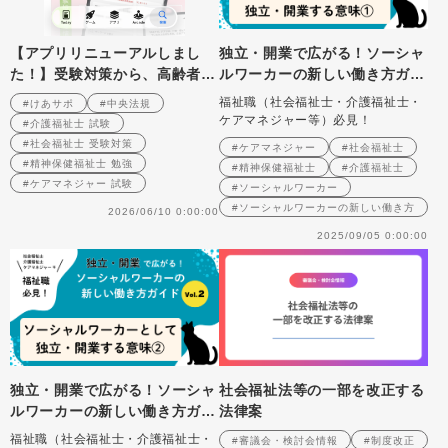
【アプリリニューアルしまし
独立・開業で広がる！ソーシャ
た！】受験対策から、高齢者/
ルワーカーの新しい働き方ガイ
子育て/障害者支援と看護との
ド Vol.１ ソーシャルワーカ
福祉職（社会福祉士・介護福祉士・
#けあサポ
#中央法規
多職種連携…中央法規「けあサ
ーとして独立・開業する意味①
ケアマネジャー等）必見！
#介護福祉士 試験
ポ」が選ばれる理由とは？
#社会福祉士 受験対策
#ケアマネジャー
#社会福祉士
#精神保健福祉士 勉強
#精神保健福祉士
#介護福祉士
#ケアマネジャー 試験
#ソーシャルワーカー
#ソーシャルワーカーの新しい働き方
2026/06/10 0:00:00
2025/09/05 0:00:00
独立・開業で広がる！ソーシャ
社会福祉法等の一部を改正する
ルワーカーの新しい働き方ガイ
法律案
ド Vol.２ ソーシャルワーカ
福祉職（社会福祉士・介護福祉士・
#審議会・検討会情報
#制度改正