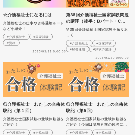
☆介護福祉士になるには
第38回介護福祉士国家試験問題
の講評（後半：Bパート・Cパ
介護福祉士の仕事や資格受験ルート
ート）～パート合格がスタート
などを紹介！
第38回介護福祉士国家試験を振り返
しました
って
#介護福祉士
#国家試験
#資格
#介護福祉士
#国家試験
#解答速報
#試験の講評
2025/03/31 0:00:00
2026/01/30 0:00:00
◎介護福祉士 わたしの合格体
◎介護福祉士 わたしの合格体
験記（第１回）
験記（第5回）
介護福祉士国家試験の受験体験談を
介護福祉士国家試験の受験体験談を
ご紹介！
ご紹介！今回は試験直前の勉強につ
いて！
#介護福祉士
#合格体験
#介護福祉士
#合格体験