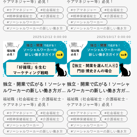
シャルワークをデザインする
だ人③】坂根 匡宣さん（一般
ケアマネジャー等）必見！
ケアマネジャー等）必見！
社団法人ダイアロゴス）の場合
#ケアマネジャー
#社会福祉士
#ケアマネジャー
#社会福祉士
#精神保健福祉士
#介護福祉士
#精神保健福祉士
#介護福祉士
#ソーシャルワーカー
#ソーシャルワーカー
#ソーシャルワーカーの新しい働き方
#ソーシャルワーカーの新しい働き方
2025/12/12 0:00:00
2025/10/17 0:00:00
独立・開業で広がる！ソーシャ
独立・開業で広がる！ソーシャ
ルワーカーの新しい働き方ガイ
ルワーカーの新しい働き方ガイ
ド Vol.8 事業運営のノウハ
ド Vol.9 【独立・開業を選
福祉職（社会福祉士・介護福祉士・
福祉職（社会福祉士・介護福祉士・
ウ：「好循環」を生むマーケテ
んだ人④】門田博史さん（合同
ケアマネジャー等）必見！
ケアマネジャー等）必見！
ィング戦略
会社オフィスSora彩・そらい
#ケアマネジャー
#社会福祉士
#ケアマネジャー
#社会福祉士
ろ社会福祉士事務所）の場合
#精神保健福祉士
#介護福祉士
#精神保健福祉士
#介護福祉士
#ソーシャルワーカー
#ソーシャルワーカー
#ソーシャルワーカーの新しい働き方
#ソーシャルワーカーの新しい働き方