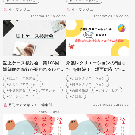
#ミューズとゼウス
#ミューズとゼウス
イ・ウンジュ
イ・ウンジュ
2026/06/26 10:00:00
2026/07/08 10:00:00
誌上ケース検討会 第106回
介護レクリエーションの“困っ
認知症の進行が疑われるひとり
た”を解決！ 場面に応じた多
暮らし高齢者への支援を考える
彩なプログラムを紹介
#誌上ケース検討会
#介護レクリエーション
（2009年4月号掲載）
#月刊ケアマネジャー
#簡単レクリエーション
#事例検討会
#ケアマネジャー
#高齢者施設
#デイサービス
#ソーシャルワーク
#介護職
月刊ケアマネジャー編集部
2026/04/13 12:33:00
2026/06/09 0:00:00