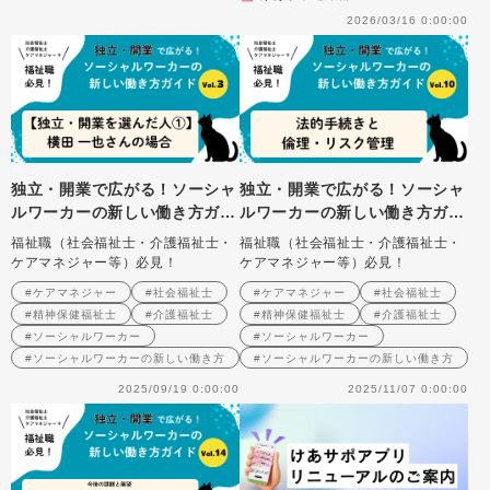
2026/03/16 0:00:00
独立・開業で広がる！ソーシャ
独立・開業で広がる！ソーシャ
ルワーカーの新しい働き方ガイ
ルワーカーの新しい働き方ガイ
ド Vol.３ 【独立・開業を選
ド Vol.10 法的手続きと倫
福祉職（社会福祉士・介護福祉士・
福祉職（社会福祉士・介護福祉士・
んだ人①】横田 一也さん（社
理・リスク管理
ケアマネジャー等）必見！
ケアマネジャー等）必見！
会福祉士事務所カラーサ）の場
#ケアマネジャー
#社会福祉士
#ケアマネジャー
#社会福祉士
合
#精神保健福祉士
#介護福祉士
#精神保健福祉士
#介護福祉士
#ソーシャルワーカー
#ソーシャルワーカー
#ソーシャルワーカーの新しい働き方
#ソーシャルワーカーの新しい働き方
2025/09/19 0:00:00
2025/11/07 0:00:00