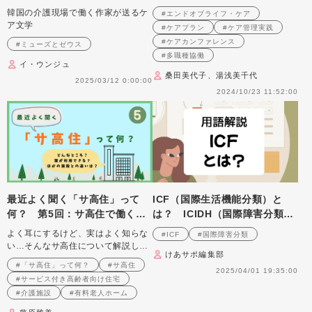
スのケアラーです
の。ケアを管理する者にはどん
韓国の介護現場で働く作家が送るケ
#エンドオブライフ・ケア
なスキルが必要？
ア文学
#ケアプラン
#ケア管理実践
#ケアカンファレンス
#ミューズとゼウス
#多職種協働
イ・ウンジュ
桑田美代子、湯浅美千代
2025/03/12 0:00:00
2024/10/23 11:52:00
最近よく聞く「サ高住」って
ICF（国際生活機能分類）と
何？ 第5回：サ高住で働く
は？ ICIDH（国際障害分類）
人々
との違いについても解説
よく耳にするけど、実はよく知らな
#ICF
#国際障害分類
い…そんなサ高住について解説しま
けあサポ編集部
す
#「サ高住」って何？
#サ高住
2025/04/01 19:35:00
#サービス付き高齢者向け住宅
#介護施設
#有料老人ホーム