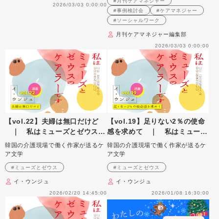
#月刊ケアマネジャー
2026/03/03 0:00:00
#事例検討会
#ケアマネジャー
#ソーシャルワーク
月刊ケアマネジャー編集部
2026/03/03 0:00:00
【vol.22】夫婦は無口だけど
【vol.19】足りない2％の使命
｜ 私はミューズとゼウスの
感を求めて ｜ 私はミューズ
ケアラーです
とゼウスのケアラーです
韓国の介護現場で働く作家が送るケ
韓国の介護現場で働く作家が送るケ
ア文学
ア文学
#ミューズとゼウス
#ミューズとゼウス
イ・ウンジュ
イ・ウンジュ
2026/02/20 14:45:00
2026/01/08 16:30:00