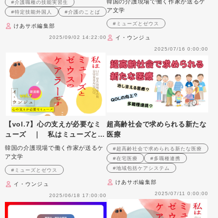
韓国の介護現場で働く作家が送るケ
#介護職種の技能実習生
ア文学
#特定技能外国人
#介護のことば
#ミューズとゼウス
けあサポ編集部
2025/09/02 14:22:00
イ・ウンジュ
2025/07/16 0:00:00
【vol.7】心の支えが必要なミ
超高齢社会で求められる新たな
ューズ ｜ 私はミューズとゼ
医療
ウスのケアラーです
韓国の介護現場で働く作家が送るケ
#超高齢社会で求められる新たな医療
ア文学
#在宅医療
#多職種連携
#地域包括ケアシステム
#ミューズとゼウス
けあサポ編集部
イ・ウンジュ
2025/07/11 0:00:00
2025/06/18 17:00:00