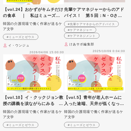
【vol.24】おかずがキムチだけ
先輩ケアマネジャーからのアド
の食卓 ｜ 私はミューズと
バイス！ 第５回：N・Oさん
ゼウスのケアラーです
（居宅介護支援事業所（東京
韓国の介護現場で働く作家が送るケ
#先輩ケアマネからのアドバイス
都）・ケアマネジャー）前編
ア文学
#ケアマネジャー
#ケアマネジメント
#ミューズとゼウス
けあサポ編集部
イ・ウンジュ
2025/10/09 0:04:00
2026/04/06 15:00:00
【vol.10】イ・クックジョン教
【vol.5】青年が老人ホームに
授の講義を涙ながらにみる
入った途端、天井が低くなった
｜ 私はミューズとゼウスのケ
ような気がした｜私はミューズ
韓国の介護現場で働く作家が送るケ
韓国の介護現場で働く作家が送るケ
アラーです
とゼウスのケアラーです
ア文学
ア文学
#ミューズとゼウス
#ミューズとゼウス