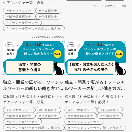
ーとして独立・開業する意味②
ケアマネジャー等）必見！
2026/04/22 0:00:00
#ケアマネジャー
#社会福祉士
#精神保健福祉士
#介護福祉士
#ソーシャルワーカー
#ソーシャルワーカーの新しい働き方
2025/09/12 0:00:00
独立・開業で広がる！ソーシャ
独立・開業で広がる！ソーシャ
ルワーカーの新しい働き方ガイ
ルワーカーの新しい働き方ガイ
ド Vol.4 独立・開業の意義
ド Vol.５ 【独立・開業を選
福祉職（社会福祉士・介護福祉士・
福祉職（社会福祉士・介護福祉士・
と心構え
んだ人②】松谷 恵子さん（ま
ケアマネジャー等）必見！
ケアマネジャー等）必見！
つたに社会福祉士事務所）の場
#ケアマネジャー
#社会福祉士
#ケアマネジャー
#社会福祉士
合
#精神保健福祉士
#介護福祉士
#精神保健福祉士
#介護福祉士
#ソーシャルワーカー
#ソーシャルワーカー
#ソーシャルワーカーの新しい働き方
#ソーシャルワーカーの新しい働き方