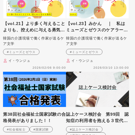
【vol.21】より多く与えること
【vol.23】みかん ｜ 私は
よりも、控えめに与える勇気
ミューズとゼウスのケアラーで
｜ 私はミューズとゼウスの
す
韓国の介護現場で働く作家が送るケ
韓国の介護現場で働く作家が送るケ
ケアラーです
ア文学
ア文学
#ミューズとゼウス
#ミューズとゼウス
イ・ウンジュ
イ・ウンジュ
2026/02/06 9:00:00
2026/03/10 13:00:00
第38回社会福祉士国家試験の合
誌上ケース検討会 第99回 認
格発表がありました！！
知症の利用者を抱える３世代同
居世帯への支援を考える
#社会福祉士
#国家試験
#誌上ケース検討会
（2008年9月号掲載）