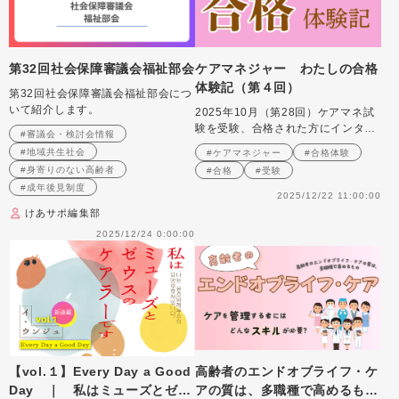
第32回社会保障審議会福祉部会
ケアマネジャー わたしの合格
体験記（第４回）
第32回社会保障審議会福祉部会につ
いて紹介します。
2025年10月（第28回）ケアマネ試
験を受験、合格された方にインタビ
#審議会・検討会情報
ュー
#地域共生社会
#ケアマネジャー
#合格体験
#身寄りのない高齢者
#合格
#受験
#成年後見制度
2025/12/22 11:00:00
けあサポ編集部
2025/12/24 0:00:00
【vol.１】Every Day a Good
高齢者のエンドオブライフ・ケ
Day ｜ 私はミューズとゼウ
アの質は、多職種で高めるも