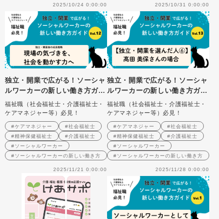
2025/10/24 0:00:00
2025/10/31 0:00:00
独立・開業で広がる！ソーシャ
独立・開業で広がる！ソーシャ
ルワーカーの新しい働き方ガイ
ルワーカーの新しい働き方ガイ
ド Vol.12 独立・開業後の成
ド Vol.13 【独立・開業を選
福祉職（社会福祉士・介護福祉士・
福祉職（社会福祉士・介護福祉士・
長戦略：現場の気づきを、社会
んだ人⑥】髙田美保さん（一般
ケアマネジャー等）必見！
ケアマネジャー等）必見！
を動かす力へ
社団法人 社会福祉士事務所に
#ケアマネジャー
#社会福祉士
#ケアマネジャー
#社会福祉士
じみる/フリー社会福祉士）の
#精神保健福祉士
#介護福祉士
#精神保健福祉士
#介護福祉士
場合
#ソーシャルワーカー
#ソーシャルワーカー
#ソーシャルワーカーの新しい働き方
#ソーシャルワーカーの新しい働き方
2025/11/21 0:00:00
2025/11/28 0:00:00