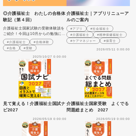
◎介護福祉士 わたしの合格体
介護福祉士｜アプリリニューア
験記（第４回）
ルのご案内
介護福祉士国家試験の受験体験談を
#アプリ
#社会福祉士
ご紹介！今回は10月からの勉強につ
#介護福祉士
#精神保健福祉士
いて！
#ケアマネジャー
#保育士
#介護福祉士
#合格体験
#合格
#受験
2026/05/11 0:00:00
2025/10/27 0:00:00
見て覚える！介護福祉士国試ナ
介護福祉士国家受験 よくでる
ビ2027
問題総まとめ 2027
2026/05/19 0:00:00
2026/05/19 0:00:00