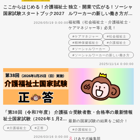
ここからはじめる！介護福祉士
独立・開業で広がる！ソーシャ
国家試験スタートブック2027
ルワーカーの新しい働き方ガイ
ド Vol.11 【独立・開業を選
福祉職（社会福祉士・介護福祉士・
2026/05/19 0:00:00
んだ人⑤】村田優美さん（けあ
ケアマネジャー等）必見！
する合同会社）の場合
#ケアマネジャー
#社会福祉士
#精神保健福祉士
#介護福祉士
#ソーシャルワーカー
#ソーシャルワーカーの新しい働き方
2025/11/14 0:00:00
「第38回（令和7年度） 介護福
☆受験者数・合格率の最新情報
祉士国家試験（2026年１月25
最新の国家試験の結果をご紹介！
日）」正答
#介護福祉士
#正答
#介護福祉士
2026/03/16 0:00:00
けあサポ編集部