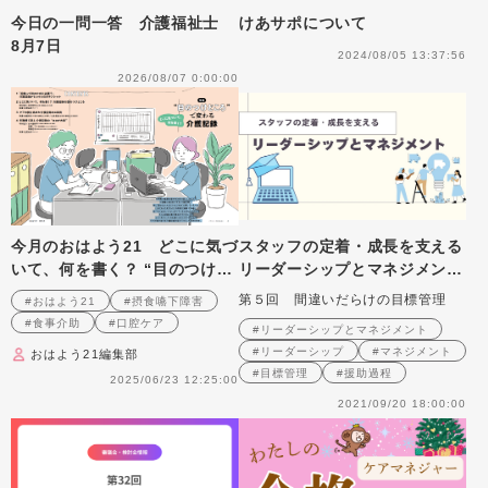
今日の一問一答 介護福祉士
けあサポについて
8月7日
2024/08/05 13:37:56
2026/08/07 0:00:00
今月のおはよう21 どこに気づ
スタッフの定着・成長を支える
いて、何を書く？ “目のつけど
リーダーシップとマネジメン
ころ”で変わる介護記録
ト 第5回
第５回 間違いだらけの目標管理
#おはよう21
#摂食嚥下障害
#食事介助
#口腔ケア
#リーダーシップとマネジメント
#リーダーシップ
#マネジメント
おはよう21編集部
#目標管理
#援助過程
2025/06/23 12:25:00
2021/09/20 18:00:00