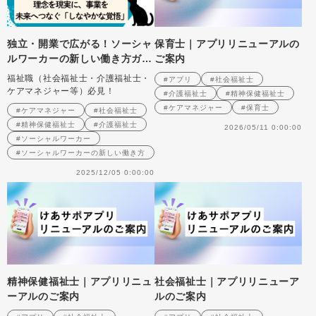
独立・開業で広がる！ソーシャ
保育士｜アプリリニューアルの
ルワーカーの新しい働き方ガイ
ご案内
ド Vol.14 今後の課題と展
福祉職（社会福祉士・介護福祉士・
#アプリ
#社会福祉士
望：理念を現実に、事業を未来
ケアマネジャー等）必見！
#介護福祉士
#精神保健福祉士
へつなぐ「しなやかな覚悟」
#ケアマネジャー
#保育士
#ケアマネジャー
#社会福祉士
#精神保健福祉士
#介護福祉士
2026/05/11 0:00:00
#ソーシャルワーカー
#ソーシャルワーカーの新しい働き方
2025/12/05 0:00:00
精神保健福祉士｜アプリリニュ
社会福祉士｜アプリリニューア
ーアルのご案内
ルのご案内