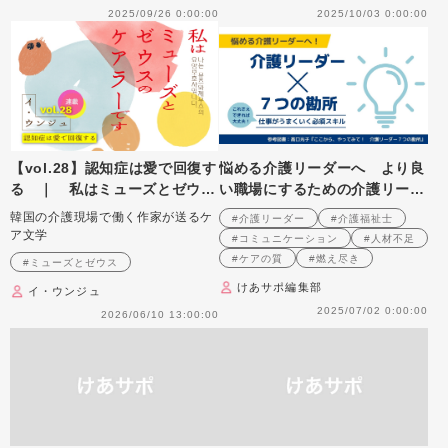
2025/09/26 0:00:00
2025/10/03 0:00:00
【vol.28】認知症は愛で回復す
悩める介護リーダーへ より良
る ｜ 私はミューズとゼウス
い職場にするための介護リーダ
のケアラーです
ー７つの勘所！
韓国の介護現場で働く作家が送るケ
#介護リーダー
#介護福祉士
ア文学
#コミュニケーション
#人材不足
#ケアの質
#燃え尽き
#ミューズとゼウス
けあサポ編集部
イ・ウンジュ
2025/07/02 0:00:00
2026/06/10 13:00:00