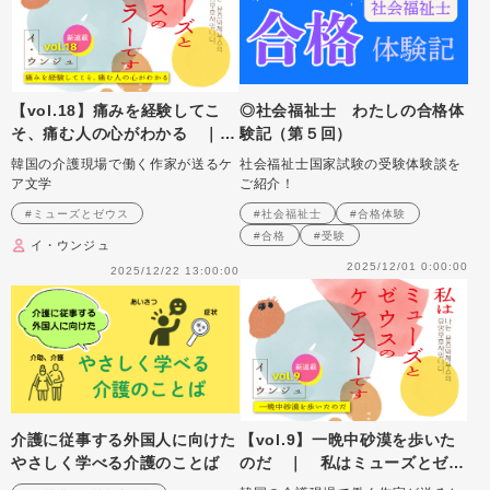
【vol.18】痛みを経験してこ
◎社会福祉士 わたしの合格体
そ、痛む人の心がわかる ｜
験記（第５回）
私はミューズとゼウスのケアラ
韓国の介護現場で働く作家が送るケ
社会福祉士国家試験の受験体験談を
ーです
ア文学
ご紹介！
#ミューズとゼウス
#社会福祉士
#合格体験
#合格
#受験
イ・ウンジュ
2025/12/01 0:00:00
2025/12/22 13:00:00
介護に従事する外国人に向けた
【vol.9】一晩中砂漠を歩いた
やさしく学べる介護のことば
のだ ｜ 私はミューズとゼウ
スのケアラーです