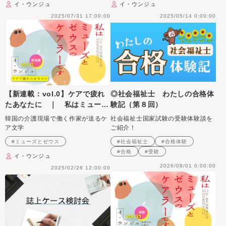
イ・ウンジュ
イ・ウンジュ
2025/07/31 17:00:00
2025/05/14 0:00:00
【新連載：vol.0】ケアで疲れ
◎社会福祉士 わたしの合格体
たあなたに ｜ 私はミューズ
験記（第８回）
とゼウスのケアラーです
韓国の介護現場で働く作家が送るケ
社会福祉士国家試験の受験体験談を
ア文学
ご紹介！
#ミューズとゼウス
#社会福祉士
#合格体験
#合格
#受験
イ・ウンジュ
2026/08/01 0:00:00
2025/02/26 12:00:00