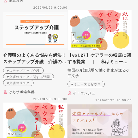
藤原雅美
2026/06/26 9:00:00
介護職のよくある悩みを解決！
【vol.27】ケアラーの転居に関
ステップアップ介護 介護のリ
する提案 ｜ 私はミューズ
スクに関する疑問④
とゼウスのケアラーです
韓国の介護現場で働く作家が送るケ
#ステップアップ介護
ア文学
#介護のリスクに関する疑問
#介護のリスク
#ミューズとゼウス
けあサポ編集部
イ・ウンジュ
2021/07/03 9:00:00
2026/05/21 10:00:00