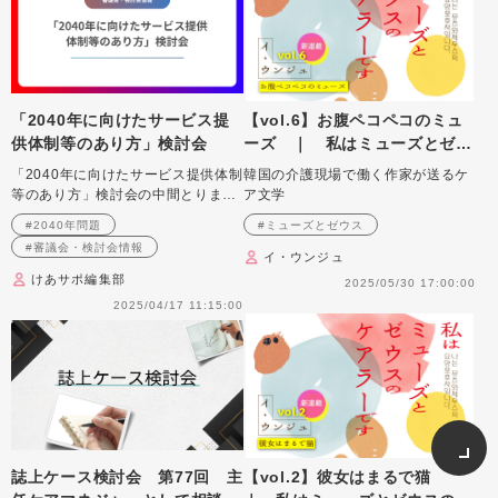
「2040年に向けたサービス提
【vol.6】お腹ペコペコのミュ
供体制等のあり方」検討会
ーズ ｜ 私はミューズとゼウ
スのケアラーです
「2040年に向けたサービス提供体制
韓国の介護現場で働く作家が送るケ
等のあり方」検討会の中間とりまと
ア文学
めの内容を紹介します
#2040年問題
#ミューズとゼウス
#審議会・検討会情報
イ・ウンジュ
けあサポ編集部
2025/05/30 17:00:00
2025/04/17 11:15:00
誌上ケース検討会 第77回 主
【vol.2】彼女はまるで猫