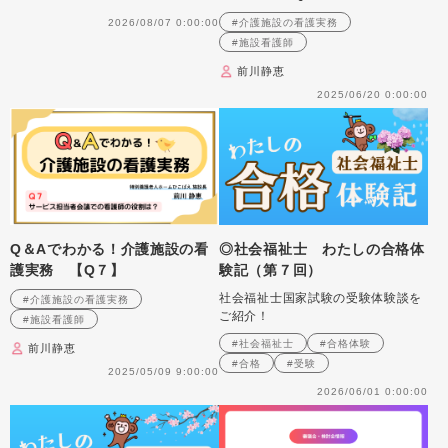
2026/08/07 0:00:00
#介護施設の看護実務
#施設看護師
前川静恵
2025/06/20 0:00:00
Q＆Aでわかる！介護施設の看
◎社会福祉士 わたしの合格体
護実務 【Q７】
験記（第７回）
社会福祉士国家試験の受験体験談を
#介護施設の看護実務
ご紹介！
#施設看護師
#社会福祉士
#合格体験
前川静恵
#合格
#受験
2025/05/09 9:00:00
2026/06/01 0:00:00