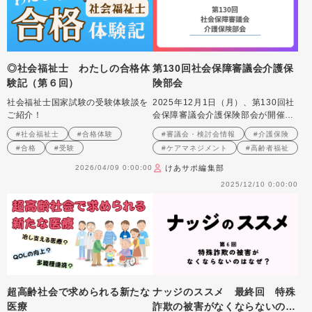
◎社会福祉士 わたしの合格体
第130回社会保障審議会介護保
験記（第６回）
険部会
社会福祉士国家試験の受験体験談を
2025年12月1日（月）、第130回社
ご紹介！
会保障審議会介護保険部会が開催さ
れました。
#社会福祉士
#合格体験
#審議会・検討会情報
#介護保険
#合格
#受験
#ケアマネジメント
#高齢者福祉
2026/04/09 0:00:00
けあサポ編集部
2025/12/10 0:00:00
超高齢社会で求められる新たな
ナッジのススメ 最終回 特殊
医療
詐欺の被害がなくならないのは