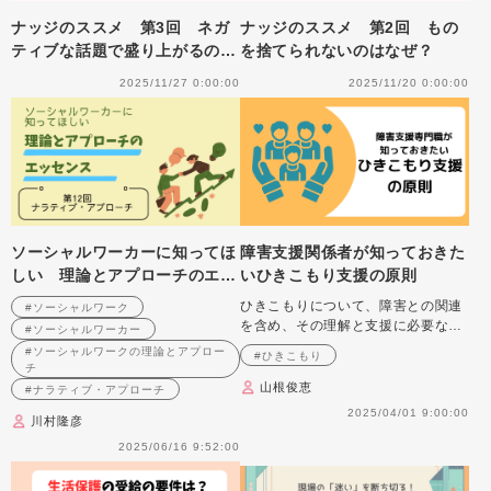
ナッジのススメ 第3回 ネガ
ナッジのススメ 第2回 もの
ティブな話題で盛り上がるのは
を捨てられないのはなぜ？
なぜ？
2025/11/27 0:00:00
2025/11/20 0:00:00
ソーシャルワーカーに知ってほ
障害支援関係者が知っておきた
しい 理論とアプローチのエッ
いひきこもり支援の原則
センス 第12回 ナラティブ・
ひきこもりについて、障害との関連
#ソーシャルワーク
アプローチ
を含め、その理解と支援に必要な視
#ソーシャルワーカー
点を解説します。
#ソーシャルワークの理論とアプロー
#ひきこもり
チ
山根俊恵
#ナラティブ・アプローチ
2025/04/01 9:00:00
川村隆彦
2025/06/16 9:52:00