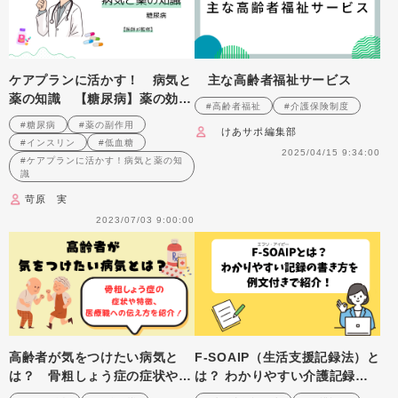
ケアプランに活かす！ 病気と
主な高齢者福祉サービス
薬の知識 【糖尿病】薬の効果
#高齢者福祉
#介護保険制度
＆副作用は？ ケアマネが押さ
#糖尿病
#薬の副作用
けあサポ編集部
えたいポイントを徹底解説！
#インスリン
#低血糖
【医師監修】
2025/04/15 9:34:00
#ケアプランに活かす！病気と薬の知
識
苛原 実
2023/07/03 9:00:00
高齢者が気をつけたい病気と
F-SOAIP（生活支援記録法）と
は？ 骨粗しょう症の症状や特
は？ わかりやすい介護記録・
徴、医療職への伝え方を紹介！
支援経過記録の書き方を 例文