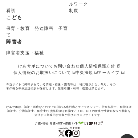
ルワーク
看護
制度
こども
保育・教育 発達障害 子育
て
障害者
障害者支援・福祉
けあサポについて
お問い合わせ
個人情報保護方針
個人情報のお取扱いについて
中央法規
アーカイブ
※当サイトに掲載されている情報・画像・図表等は、特に明示がない限り、その
著作権を中央法規出版が保有します。無断引用・転載・複製は禁じます。
けあサポは、福祉・医療などのケアに関わる専門職とケアマネジャー、社会福祉士、精神保健
福祉士、介護福祉士、保育士の
資格取得を目指す方々に、日々の仕事や受験に役立つ情報を
提供する実践的な情報と学びのウェブサイトです。