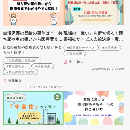
生活保護の受給の要件は？ 持
現場の「迷い」を断ち切る！障
ち家や車の扱いから医療費まで
害福祉サービス支給決定・実務
わかりやすく解説！
の「急所」 第５回 計画
扶助の種類や医療費の取り扱いをま
#障害福祉サービス
#支給決定
（案）と本計画～両者を区別し
るっと解説！
#自立支援
て位置づける理由とは？～
#生活保護の受給条件
小川 幹夫
#持ち家の扱い
#扶養照会
2026/05/19 0:00:00
#生活保護と医療費
福島敏之
2023/11/29 16:07:00