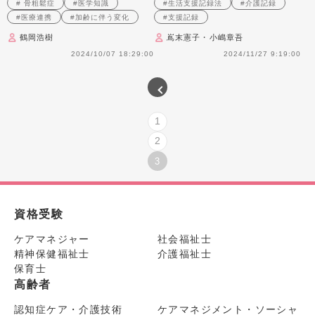
# 骨粗鬆症
#医学知識
#生活支援記録法
#介護記録
付きで紹介！
#医療連携
#加齢に伴う変化
#支援記録
鶴岡浩樹
嶌末憲子・小嶋章吾
2024/10/07 18:29:00
2024/11/27 9:19:00
1
2
3
資格受験
ケアマネジャー
社会福祉士
精神保健福祉士
介護福祉士
保育士
高齢者
認知症ケア・介護技術
ケアマネジメント・ソーシャ