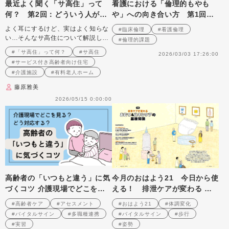
最近よく聞く「サ高住」って
看護における「倫理的もやも
何？ 第2回：どういう人が利
や」への向き合い方 第1回
用できるの？ 〜入居要件と「3
「もやもや」の正体、悩み方の
よく耳にするけど、実はよく知らな
#臨床倫理
#看護倫理
つのタイプ」〜
基本
い…そんなサ高住について解説しま
#倫理的課題
す
#「サ高住」って何？
#サ高住
2026/03/03 17:26:00
#サービス付き高齢者向け住宅
#介護施設
#有料老人ホーム
藤原雅美
2026/05/15 0:00:00
高齢者の「いつもと違う」に気
今月のおはよう21 今日から使
づくコツ 介護現場でどこを見
える！ 排泄ケアが変わる お
る？ どう対応する？
むつ&スキンケアの基礎知識
#高齢者ケア
#アセスメント
#おはよう21
#体調変化
#バイタルサイン
#多職種連携
#バイタルサイン
#歩行
#実習
#姿勢