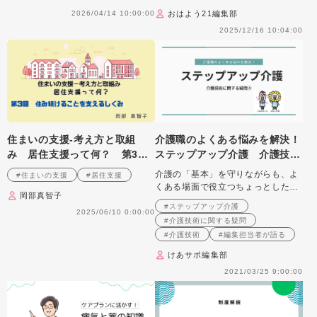
2026/04/14 10:00:00
おはよう21編集部
2025/12/16 10:04:00
住まいの支援‐考え方と取組
介護職のよくある悩みを解決！
み 居住支援って何？ 第3
ステップアップ介護 介護技術
回 住み続けることを支えるし
に関する疑問④
介護の「基本」を守りながらも、よ
#住まいの支援
#居住支援
くみ
くある場面で役立つちょっとした知
岡部真智子
識や工夫をお伝えします。
#ステップアップ介護
2025/06/10 0:00:00
#介護技術に関する疑問
#介護技術
#編集担当者が語る
けあサポ編集部
2021/03/25 9:00:00