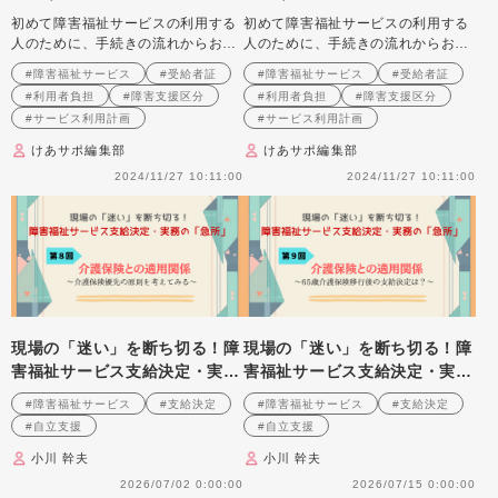
者証、利用者負担についてわか
者証、利用者負担についてわか
初めて障害福祉サービスの利用する
初めて障害福祉サービスの利用する
りやすく解説！
りやすく解説！
人のために、手続きの流れからお金
人のために、手続きの流れからお金
の話までまるっと解説！
の話までまるっと解説！
#障害福祉サービス
#受給者証
#障害福祉サービス
#受給者証
#利用者負担
#障害支援区分
#利用者負担
#障害支援区分
#サービス利用計画
#サービス利用計画
けあサポ編集部
けあサポ編集部
2024/11/27 10:11:00
2024/11/27 10:11:00
現場の「迷い」を断ち切る！障
現場の「迷い」を断ち切る！障
害福祉サービス支給決定・実務
害福祉サービス支給決定・実務
の「急所」 第８回連載 介護
の「急所」 第９回連載 介護
#障害福祉サービス
#支給決定
#障害福祉サービス
#支給決定
保険との適用関係～介護保険優
保険との適用関係～65歳介護保
#自立支援
#自立支援
先の原則を考えてみる～
険移行後の支給決定は？～
小川 幹夫
小川 幹夫
2026/07/02 0:00:00
2026/07/15 0:00:00