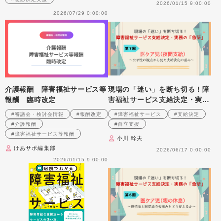
2026/01/15 9:00:00
2026/07/29 0:00:00
介護報酬 障害福祉サービス等
現場の「迷い」を断ち切る！障
報酬 臨時改定
害福祉サービス支給決定・実務
の「急所」 第７回 医ケア児
#審議会・検討会情報
#報酬改定
#障害福祉サービス
#支給決定
（夜間支給）～公平性の観点か
#介護報酬
#自立支援
ら見た支給決定の重み～
#障害福祉サービス等報酬
小川 幹夫
けあサポ編集部
2026/06/17 0:00:00
2026/01/15 9:00:00