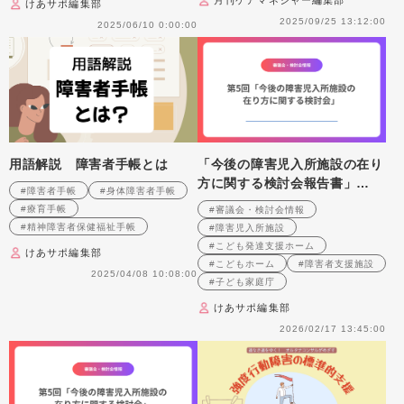
けあサポ編集部
2025/09/25 13:12:00
2025/06/10 0:00:00
用語解説 障害者手帳とは
「今後の障害児入所施設の在り
方に関する検討会報告書」
#障害者手帳
#身体障害者手帳
（案）について（「こどもホー
#療育手帳
#審議会・検討会情報
ム」（仮称）の創設など）
#精神障害者保健福祉手帳
#障害児入所施設
#こども発達支援ホーム
けあサポ編集部
#こどもホーム
#障害者支援施設
2025/04/08 10:08:00
#子ども家庭庁
けあサポ編集部
2026/02/17 13:45:00