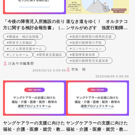
「今後の障害児入所施設の在り
道なき道をゆく！ オルタナコ
方に関する検討会報告書」（素
ンサルがめざす 強度行動障害
案）について～「こどもホー
の標準的支援 第12回 強度行
#審議会・検討会情報
#強度行動障害の標準的支援
ム」（仮称）の創設など～
動障害支援者養成研修の限界に
#障害児入所施設
#強度行動障害の予防
ついて考える①――はじまりと
#こども発達支援ホーム
#コンサルテーション
現在地点
#こどもホーム
#障害者支援施設
#重度障害者加算
#強度行動障害児支援加算
けあサポ編集部
竹矢 恒
2026/02/12 0:00:00
2025/08/06 0:00:00
ヤングケアラーの支援に向けた
ヤングケアラーの支援に向けた
福祉・介護・医療・就労・教育
福祉・介護・医療・就労・教育