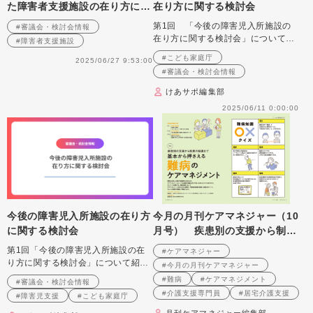
た障害者支援施設の在り方に係
在り方に関する検討会
る検討会（障害者）
第1回 「今後の障害児入所施設の
#審議会・検討会情報
在り方に関する検討会」について紹
#障害者支援施設
介します
#こども家庭庁
2025/06/27 9:53:00
#審議会・検討会情報
けあサポ編集部
2025/06/11 0:00:00
今後の障害児入所施設の在り方
今月の月刊ケアマネジャー（10
に関する検討会
月号） 疾患別の支援から制度
の知識まで 基本から押さえる
第1回「今後の障害児入所施設の在
#ケアマネジャー
難病のケアマネジメント
り方に関する検討会」について紹介
#今月の月刊ケアマネジャー
します
#難病
#ケアマネジメント
#審議会・検討会情報
#介護支援専門員
#居宅介護支援
#障害児支援
#こども家庭庁
月刊ケアマネジャー編集部