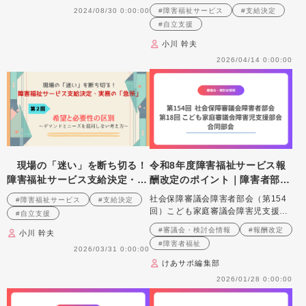
版〕 報酬告示と留意事項通知
の「急所」 第３回 障害支援
2024/08/30 0:00:00
#障害福祉サービス
#支給決定
区分～区分と支給量のギャップ
#自立支援
をどう説明するか～
小川 幹夫
2026/04/14 0:00:00
現場の「迷い」を断ち切る！
令和8年度障害福祉サービス報
障害福祉サービス支給決定・実
酬改定のポイント｜障害者部
務の「急所」 第２回 希望と
会・障害児支援部会合同部会
社会保障審議会障害者部会（第154
#障害福祉サービス
#支給決定
必要性の区別 ～デマンドとニ
回）こども家庭審議会障害児支援部
#自立支援
ーズを混同しない考え方～
会（第18回）合同部会について紹介
#審議会・検討会情報
#報酬改定
小川 幹夫
#障害者福祉
2026/03/31 0:00:00
けあサポ編集部
2026/01/28 0:00:00