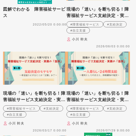
図解でわかる 障害福祉サービ
現場の「迷い」を断ち切る！障
ス
害福祉サービス支給決定・実務
の「急所」 第6回 医ケア児
2022/05/20 0:00:00
#障害福祉サービス
#支給決定
（親の休息）～感情論と制度論
#自立支援
の板挟みをどう捉えるか～
小川 幹夫
2026/06/03 0:00:00
現場の「迷い」を断ち切る！障
現場の「迷い」を断ち切る！障
害福祉サービス支給決定・実務
害福祉サービス支給決定・実務
の「急所」 第１回 支給決定
の「急所」 第10回連載 一人
#障害福祉サービス
#支給決定
#障害福祉サービス
#支給決定
のモヤモヤ ～希望通りにする
暮らし・24時間支給 ～権利と
#自立支援
#自立支援
ことが「正解」か？～
しての自立と、体制確保の現実
小川 幹夫
小川 幹夫
～
2026/03/17 0:00:00
2026/07/29 9:00:00