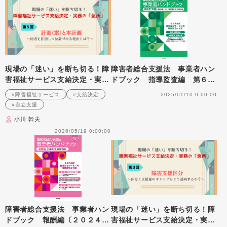
現場の「迷い」を断ち切る！障
障害者総合支援法 事業者ハン
害福祉サービス支給決定・実務
ドブック 指導監査編 第６
の「急所」 第５回 計画
版 指導監査における主眼事項
#障害福祉サービス
#支給決定
2025/01/10 0:00:00
（案）と本計画～両者を区別し
及び着眼点等
#自立支援
て位置づける理由とは？～
小川 幹夫
2026/05/19 0:00:00
障害者総合支援法 事業者ハン
現場の「迷い」を断ち切る！障
ドブック 報酬編〔２０２４年
害福祉サービス支給決定・実務