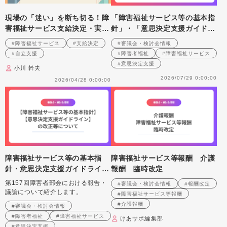
現場の「迷い」を断ち切る！障
「障害福祉サービス等の基本指
害福祉サービス支給決定・実務
針」・「意思決定支援ガイドラ
の「急所」 第４回 支給量算
イン」の改正等について
#障害福祉サービス
#支給決定
#審議会・検討会情報
定ロジック～自治体独自のルー
#自立支援
#障害者福祉
#障害福祉サービス
ルの存在を意識する～
#意思決定支援
小川 幹夫
2026/07/29 0:00:00
2026/04/28 0:00:00
障害福祉サービス等の基本指
障害福祉サービス等報酬 介護
針・意思決定支援ガイドライン
報酬 臨時改定
の改正等について
第157回障害者部会における報告・
#審議会・検討会情報
#報酬改定
議論について紹介します。
#障害福祉サービス等報酬
#介護報酬
#審議会・検討会情報
#障害者福祉
#障害福祉サービス
けあサポ編集部
#意思決定支援