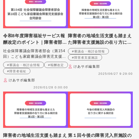
令和8年度障害福祉サービス報
障害者の地域生活支援も踏まえ
酬改定のポイント｜障害者部
た障害者支援施設の在り方に係
会・障害児支援部会合同部会
る検討会
社会保障審議会障害者部会（第154
#審議会・検討会情報
回）こども家庭審議会障害児支援部
#障害者支援施設
会（第18回）合同部会について紹介
#審議会・検討会情報
#報酬改定
けあサポ編集部
#障害者福祉
2025/06/27 9:29:00
けあサポ編集部
2026/01/28 0:00:00
障害者の地域生活支援も踏まえ
第１回今後の障害児入所施設の