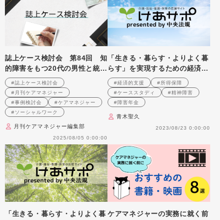
誌上ケース検討会 第84回 知
「生きる・暮らす・よりよく暮
的障害をもつ20代の男性と統合
らす」を実現するための経済的
失調症の母、70代の父の生活支
支援 第2回 所得保障の整理
#誌上ケース検討会
#経済的支援
#所得保障
援を考える （2007年5月号掲
と活用の実際
#月刊ケアマネジャー
#ケーススタディ
#精神障害
載）
#事例検討会
#ケアマネジャー
#障害年金
#ソーシャルワーク
青木聖久
月刊ケアマネジャー編集部
2023/08/23 0:00:00
2025/08/05 0:00:00
「生きる・暮らす・よりよく暮
ケアマネジャーの実務に就く前