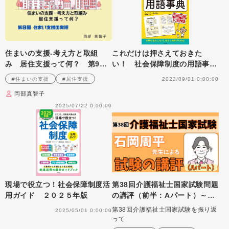
住まいの支援‐考え方と取組
これだけは押さえておきた
み 居住支援って何？ 第9
い！ 社会保障制度の用語事
回 住まい支援の実際
典 ケアマネ・相談援助職必携
#住まいの支援
#居住支援
2022/09/01 0:00:00
岡部真智子
2025/07/22 0:00:00
現場で役立つ！社会保障制度活
第38回介護福祉士国家試験問題
用ガイド ２０２５年版
の講評（前半：Aパート）～パ
ート合格がスタートしました
第38回介護福祉士国家試験を振り返
2025/05/01 0:00:00
って