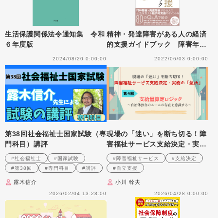
生活保護関係法令通知集 令和
精神・発達障害がある人の経済
６年度版
的支援ガイドブック 障害年金
と生活保護、遺言、税などのし
2024/08/20 0:00:00
2022/06/03 0:00:00
くみと手続き
第38回社会福祉士国家試験（専
現場の「迷い」を断ち切る！障
門科目）講評
害福祉サービス支給決定・実務
の「急所」 第４回 支給量算
#社会福祉士
#国家試験
#障害福祉サービス
#支給決定
定ロジック～自治体独自のルー
#第38回
#専門科目
#講評
#自立支援
ルの存在を意識する～
露木信介
小川 幹夫
2026/02/04 13:28:00
2026/04/28 0:00:00