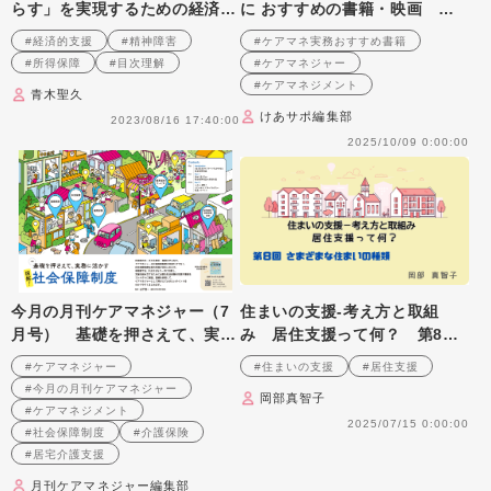
らす」を実現するための経済的
に おすすめの書籍・映画 ８
支援 第1回
選
#経済的支援
#精神障害
#ケアマネ実務おすすめ書籍
#所得保障
#目次理解
#ケアマネジャー
#ケアマネジメント
青木聖久
けあサポ編集部
2023/08/16 17:40:00
2025/10/09 0:00:00
今月の月刊ケアマネジャー（7
住まいの支援‐考え方と取組
月号） 基礎を押さえて、実務
み 居住支援って何？ 第8
に活かす 図解! 社会保障制度
回 さまざまな住まいの種類
#ケアマネジャー
#住まいの支援
#居住支援
#今月の月刊ケアマネジャー
岡部真智子
#ケアマネジメント
2025/07/15 0:00:00
#社会保障制度
#介護保険
#居宅介護支援
月刊ケアマネジャー編集部