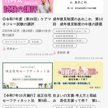
◎令和7年度（第28回）ケアマ
成年後見制度のあれこれ 第12
ネジャー試験の講評
回 成年後見制度の今後の課題
2025年10月（第28回）試験の全分
#成年後見制度のあれこれ
野の講評
#成年後見制度
#成年後見制度の見直し
#ケアマネジャー
#合格
#任意後見制度
竹内太一
君和田 豊
2025/10/14 0:00:00
2025/05/13 10:24:00
【令和7年10月施行】改正住宅
住まいの支援‐考え方と取組
セーフティネット法 第5回
み 居住支援って何？ 第1
居住サポート住宅の認定制度の
回 住まいの支援～事例を通し
#住宅セーフティネット
#住まいの支援
#居住支援