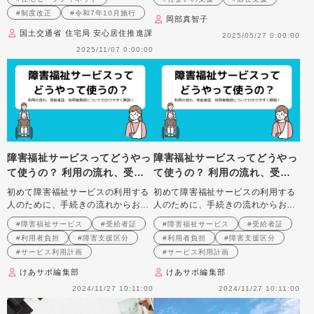
創設
て
#制度改正
#令和7年10月施行
岡部真智子
国土交通省 住宅局 安心居住推進課
2025/05/27 0:00:00
2025/11/07 0:00:00
障害福祉サービスってどうやっ
障害福祉サービスってどうやっ
て使うの？ 利用の流れ、受給
て使うの？ 利用の流れ、受給
者証、利用者負担についてわか
者証、利用者負担についてわか
初めて障害福祉サービスの利用する
初めて障害福祉サービスの利用する
りやすく解説！
りやすく解説！
人のために、手続きの流れからお金
人のために、手続きの流れからお金
の話までまるっと解説！
の話までまるっと解説！
#障害福祉サービス
#受給者証
#障害福祉サービス
#受給者証
#利用者負担
#障害支援区分
#利用者負担
#障害支援区分
#サービス利用計画
#サービス利用計画
けあサポ編集部
けあサポ編集部
2024/11/27 10:11:00
2024/11/27 10:11:00