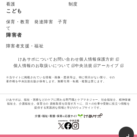
看護
制度
こども
保育・教育 発達障害 子育
て
障害者
障害者支援・福祉
けあサポについて
お問い合わせ
個人情報保護方針
個人情報のお取扱いについて
中央法規
アーカイブ
※当サイトに掲載されている情報・画像・図表等は、特に明示がない限り、その
著作権を中央法規出版が保有します。無断引用・転載・複製は禁じます。
けあサポは、福祉・医療などのケアに関わる専門職とケアマネジャー、社会福祉士、精神保健
福祉士、介護福祉士、保育士の
資格取得を目指す方々に、日々の仕事や受験に役立つ情報を
提供する実践的な情報と学びのウェブサイトです。