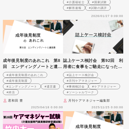
#介護福祉士
#国家試験
#解答速報
#試験の講評
2026/01/27 0:09:00
成年後見制度のあれこれ 第8
誌上ケース検討会 第92回 利
回 エンディングノートと遺言
用者に食事をご馳走になったヘ
書
ルパーへの対応を考える
#成年後見制度のあれこれ
#誌上ケース検討会
（2008年1月号掲載）
#成年後見制度
#月刊ケアマネジャー
#エンディングノート
#遺言書
#事例検討会
#ケアマネジャー
#終活
#ソーシャルワーク
君和田 豊
月刊ケアマネジャー編集部
2025/04/18 0:00:00
2025/11/25 0:00:00