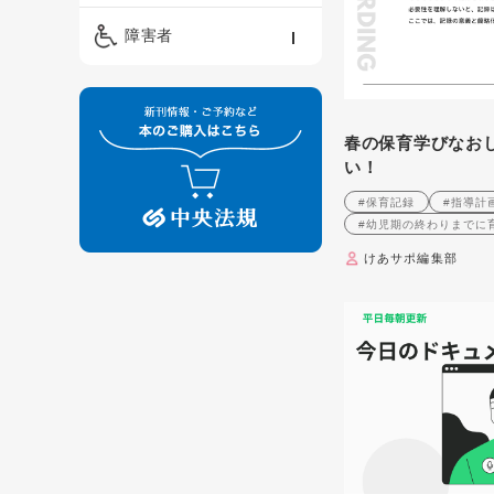
精神保健福祉士
ケアマネジメント・ソ
保育・教育／発達障害
障害者
ーシャルワーク
／子育て
介護福祉士
看護
障害者支援・福祉
保育士
制度
春の保育学びなお
い！
#保育記録
#指導計
#幼児期の終わりまでに
けあサポ編集部