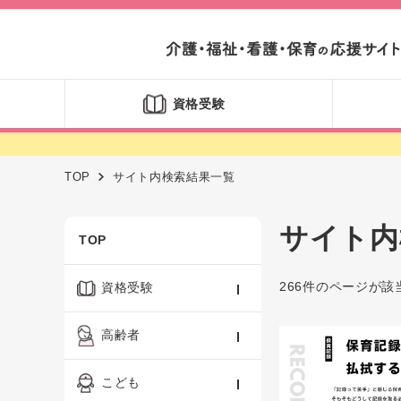
資格受験
TOP
サイト内検索結果一覧
サイト内
TOP
266件のページが該
資格受験
ケアマネジャー
高齢者
社会福祉士
認知症ケア・介護技術
こども