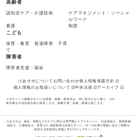
高齢者
認知症ケア・介護技術
ケアマネジメント・ソーシャ
ルワーク
看護
制度
こども
保育・教育 発達障害 子育
て
障害者
障害者支援・福祉
けあサポについて
お問い合わせ
個人情報保護方針
個人情報のお取扱いについて
中央法規
アーカイブ
※当サイトに掲載されている情報・画像・図表等は、特に明示がない限り、その
著作権を中央法規出版が保有します。無断引用・転載・複製は禁じます。
けあサポは、福祉・医療などのケアに関わる専門職とケアマネジャー、社会福祉士、精神保健
福祉士、介護福祉士、保育士の
資格取得を目指す方々に、日々の仕事や受験に役立つ情報を
提供する実践的な情報と学びのウェブサイトです。