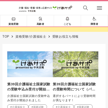
資格受験
高齢者
こども
障害者
TOP
資格受験/介護福祉士
受験お役立ち情報
第39回介護福祉士国家試験
第39回介護福祉士国家試験
の受験申込み受付が開始さ
の受験時間について（パー
れました
ト合格）
介護福祉士国家試験の受験申込
選択するパートにより受験時間
み受付が開始されました
が異なります！
#介護福祉士
#国家試験
#介護福祉士
#国家試験