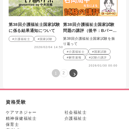
第38回介護福祉士国家試験
第38回介護福祉士国家試験
に係る結果通知について
問題の講評（後半：Bパー
ト・Cパート）～パート合格
第38回介護福祉士国家試験を振
#介護福祉士
#国家試験
がスタートしました
り返って
2026/02/04 14:50
#介護福祉士
#国家試験
#解答速報
#試験の講評
2026/01/30 00:00
2
1
資格受験
ケアマネジャー
社会福祉士
精神保健福祉士
介護福祉士
保育士